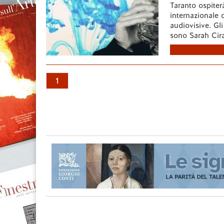
Taranto ospiterà
internazionale 
audiovisive. Gli
sono Sarah Cirac
1