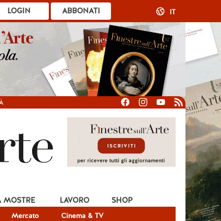
LOGIN
ABBONATI
IT
À
A MOSTRE
LAVORO
SHOP
Mercato
Cinema & TV