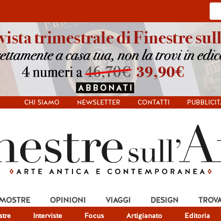
CHI SIAMO
NEWSLETTER
CONTATTI
PUBBLICIT
 MOSTRE
OPINIONI
VIAGGI
DESIGN
TROV
tre
Interviste
Focus
Artigianato
Editoria