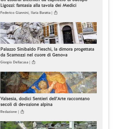
Ligozzi: fantasia alla tavola dei Medici
Federico Giannini, Ilaria Baratta |
Palazzo Sinibaldo Fieschi, la dimora progettata
da Scamozzi nel cuore di Genova
Giorgio Dellacasa |
Valsesia, dodici Sentieri dell’Arte raccontano
secoli di devozione alpina
Redazione |