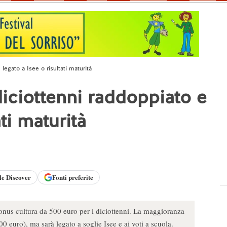
legato a Isee o risultati maturità
diciottenni raddoppiato e
ti maturità
le
Discover
Fonti preferite
onus cultura da 500 euro per i diciottenni. La maggioranza
 euro), ma sarà legato a soglie Isee e ai voti a scuola.