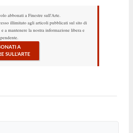
colo abbonati a Finestre sull'Arte.
sso illimitato agli articoli pubblicati sul sito di
re e a mantenere la nostra informazione libera e
ipendente.
ONATI A
RE SULL'ARTE