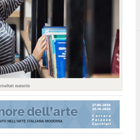
risultati maturità