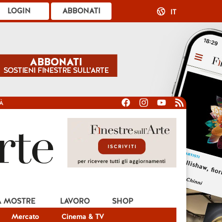
LOGIN
ABBONATI
IT
À
A MOSTRE
LAVORO
SHOP
Mercato
Cinema & TV