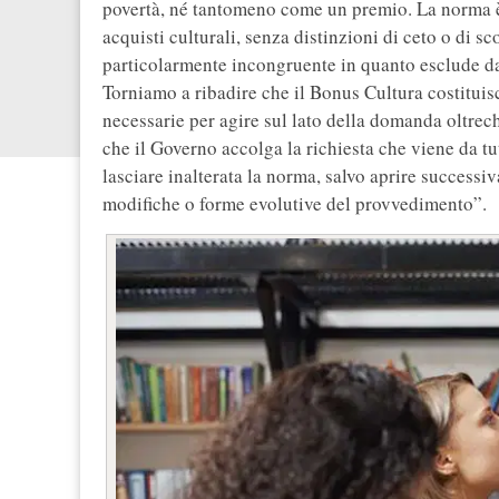
povertà, né tantomeno come un premio. La norma è 
acquisti culturali, senza distinzioni di ceto o di 
particolarmente incongruente in quanto esclude da
Torniamo a ribadire che il Bonus Cultura costituis
necessarie per agire sul lato della domanda oltrec
che il Governo accolga la richiesta che viene da tut
lasciare inalterata la norma, salvo aprire successi
modifiche o forme evolutive del provvedimento”.