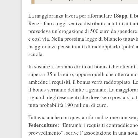
18app
b
La maggioranza lavora per riformulare
, il
Renzi: fino a oggi veniva distribuito a tutti i citt
prevedeva un’erogazione di 500 euro da spendere in l
e così via. Nella prossima legge di bilancio tuttavi
maggioranza pensa infatti di raddoppiarlo (potrà ar
scuola.
In sostanza, avranno diritto al bonus i diciottenni
supera i 35mila euro, oppure quelli che otterranno 
ambedue i requisiti, il bonus verrà raddoppiato. L
il bonus verranno definite a gennaio. La maggiora
riguardi degli esercenti che dovessero prestarsi a 
tutta probabilità 190 milioni di euro.
Tuttavia anche con questa riformulazione non veng
Federculture
: “Entrambi i requisiti contraddicono 
provvedimento”, scrive l’associazione in una nota