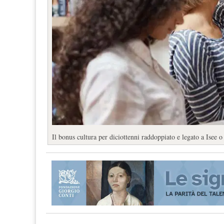
Il bonus cultura per diciottenni raddoppiato e legato a Isee o 