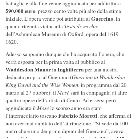
battaglia e alla fine venne aggiudicata per addirittura
590.000 euro
, prezzo cento volte più alto della stima
Guercino
iniziale. L’opera venne poi attribuita al
, in
quanto ritenuta vicina alla
Testa di vecchio
dell’Ashmolean Museum di Oxford, opera del 1619-
1620.
Adesso sappiamo dunque chi ha acquisito l’opera, che
verrà esposta per la prima volta al pubblico al
Waddesdon Manor
Inghilterra
in
per una mostra
dedicata proprio al Guercino (
Guercino at Waddesdon :
King David and the Wise Women
, in programma dal 20
marzo al 27 ottobre): il
Mosè
sarà in compagnia di altre
quattro opere dell’artista di Cento. Ad essersi però
aggiudicato il
Mosè
lo scorso anno era stato
Fabrizio Moretti
l’intermediario toscano
, che afferma di
non aver mai dubitato dell’attribuzione. “Si vede da 100
metri che è uno dei primi dipinti del Guercino”, aveva