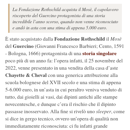
La Fondazione Rothschild acquista il Mosè, il capolavoro
riscoperto del Guercino protagonista di una storia
incredibile l’anno scorso, quando non venne riconosciuto
e andò in asta con una stima di appena 5.000 euro.
Fondazione Rothschild
È stato acquistato dalla
il
Mosè
Guercino
del
(Giovanni Francesco Barbieri; Cento, 1591
storia singolare
- Bologna, 1666) protagonista di una
poco più di un anno fa: l’opera infatti, il 25 novembre del
2022, venne presentato in una vendita della casa d’aste
Chayette & Cheval
con una generica attribuzione alla
scuola bolognese del XVII secolo e una stima di appena
5-6.000 euro, in un’asta in cui peraltro veniva venduto di
tutto, dai gioielli ai vasi, dai dipinti antichi alle stampe
novecentesche, e dunque c’era il rischio che il dipinto
passasse inosservato. Alla fine si rivelò uno
sleeper
, come
si dice in gergo tecnico, ovvero un’opera di qualità non
immediatamente riconosciuta: ci fu infatti grande