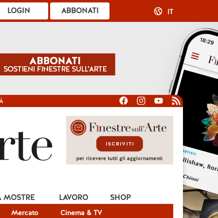
LOGIN
ABBONATI
IT
À
A MOSTRE
LAVORO
SHOP
Mercato
Cinema & TV