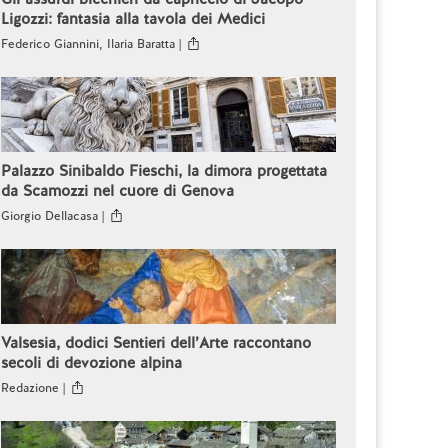
Ligozzi: fantasia alla tavola dei Medici
Federico Giannini, Ilaria Baratta |
Palazzo Sinibaldo Fieschi, la dimora progettata
da Scamozzi nel cuore di Genova
Giorgio Dellacasa |
Valsesia, dodici Sentieri dell’Arte raccontano
secoli di devozione alpina
Redazione |