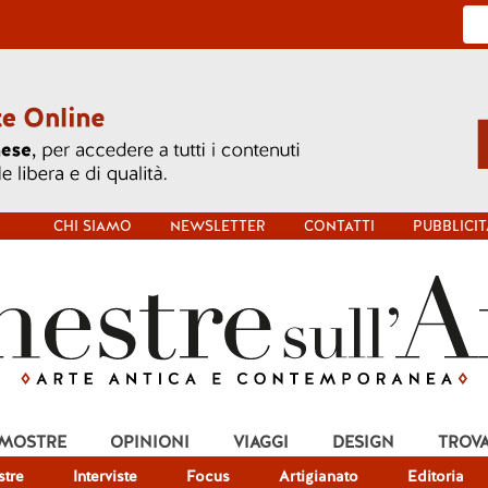
CHI SIAMO
NEWSLETTER
CONTATTI
PUBBLICIT
 MOSTRE
OPINIONI
VIAGGI
DESIGN
TROV
tre
Interviste
Focus
Artigianato
Editoria