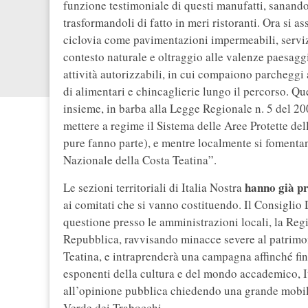
funzione testimoniale di questi manufatti, sanand
trasformandoli di fatto in meri ristoranti. Ora si as
ciclovia come pavimentazioni impermeabili, servizi 
contesto naturale e oltraggio alle valenze paesaggi
attività autorizzabili, in cui compaiono parcheggi a
di alimentari e chincaglierie lungo il percorso. Qu
insieme, in barba alla Legge Regionale n. 5 del 
mettere a regime il Sistema delle Aree Protette dell
pure fanno parte), e mentre localmente si fomentan
Nazionale della Costa Teatina”.
hanno già p
Le sezioni territoriali di Italia Nostra
ai comitati che si vanno costituendo. Il Consiglio 
questione presso le amministrazioni locali, la Reg
Repubblica, ravvisando minacce severe al patrimon
Teatina, e intraprenderà una campagna affinché fin
esponenti della cultura e del mondo accademico, It
all’opinione pubblica chiedendo una grande mobilit
Verde dei Trabocchi.