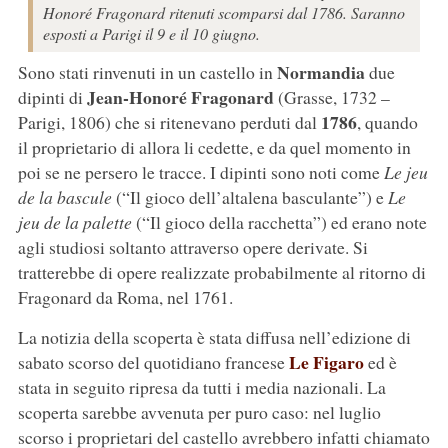
Honoré Fragonard ritenuti scomparsi dal 1786. Saranno
esposti a Parigi il 9 e il 10 giugno.
Normandia
Sono stati rinvenuti in un castello in
due
Jean-Honoré Fragonard
dipinti di
(Grasse, 1732 –
1786
Parigi, 1806) che si ritenevano perduti dal
, quando
il proprietario di allora li cedette, e da quel momento in
poi se ne persero le tracce. I dipinti sono noti come
Le jeu
de la bascule
(“Il gioco dell’altalena basculante”) e
Le
jeu de la palette
(“Il gioco della racchetta”) ed erano note
agli studiosi soltanto attraverso opere derivate. Si
tratterebbe di opere realizzate probabilmente al ritorno di
Fragonard da Roma, nel 1761.
La notizia della scoperta è stata diffusa nell’edizione di
Le Figaro
sabato scorso del quotidiano francese
ed è
stata in seguito ripresa da tutti i media nazionali. La
scoperta sarebbe avvenuta per puro caso: nel luglio
scorso i proprietari del castello avrebbero infatti chiamato