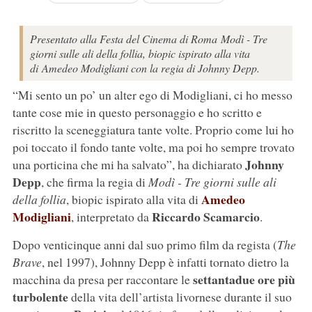
Presentato alla Festa del Cinema di Roma Modì - Tre
giorni sulle ali della follia, biopic ispirato alla vita
di Amedeo Modigliani con la regia di Johnny Depp.
“Mi sento un po’ un alter ego di Modigliani, ci ho messo
tante cose mie in questo personaggio e ho scritto e
riscritto la sceneggiatura tante volte. Proprio come lui ho
poi toccato il fondo tante volte, ma poi ho sempre trovato
Johnny
una porticina che mi ha salvato”, ha dichiarato
Depp
, che firma la regia di
Modì - Tre giorni sulle ali
Amedeo
della follia
, biopic ispirato alla vita di
Modigliani
Riccardo Scamarcio
, interpretato da
.
Dopo venticinque anni dal suo primo film da regista (
The
Brave
, nel 1997), Johnny Depp è infatti tornato dietro la
settantadue ore più
macchina da presa per raccontare le
turbolente
della vita dell’artista livornese durante il suo