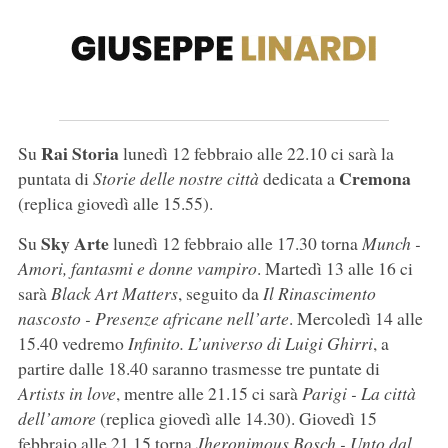
Rai Storia
Su
lunedì 12 febbraio alle 22.10 ci sarà la
Cremona
puntata di
Storie delle nostre città
dedicata a
(replica giovedì alle 15.55).
Sky Arte
Su
lunedì 12 febbraio alle 17.30 torna
Munch -
Amori, fantasmi e donne vampiro
. Martedì 13 alle 16 ci
sarà
Black Art Matters
, seguito da
Il Rinascimento
nascosto - Presenze africane nell’arte
. Mercoledì 14 alle
15.40 vedremo
Infinito. L’universo di Luigi Ghirri
, a
partire dalle 18.40 saranno trasmesse tre puntate di
Artists in love
, mentre alle 21.15 ci sarà
Parigi - La città
dell’amore
(replica giovedì alle 14.30). Giovedì 15
febbraio alle 21.15 torna
Jheronimous Bosch - Unto dal