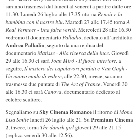
saranno trasmessi dal lunedì al venerdì a partire dalle ore
11.30. Lunedì 26 luglio alle 17.35 ritorna
Renoir e la
bambina con il nastro blu
. Martedì 27 alle 17.45 torna
A
Real Vermeer - Una falsa verità
. Mercoledì 28 alle 16.30
vedremo il documentario
Palladio
, dedicato all’architetto
Andrea Palladio
, seguito da una replica del
documentario
Matisse - Alla ricerca della luce
. Giovedì
29 alle 16.30 ci sarà
Joan Mirò - Il fuoco interiore
, a
seguire,
Il mistero dei capolavori perduti
e V
an Gogh -
Un nuovo modo di vedere
, alle 22.30, invece, saranno
trasmesse due puntate di
The Art of France
. Venerdì 30
alle 16.30 ci sarà
Canova
, documentario dedicato al
celebre scultore.
Sky Cinema Romance
Segnaliamo su
il ritorno di
Mona
Premium Cinema
Lisa Smile
lunedì 26 luglio alle 21. Su
2
, invece, torna
The danish girl
giovedì 29 alle 21.15
(replica venerdì 30 alle 12.56).