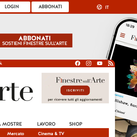
LOGIN
ABBONATI
IT
À
A MOSTRE
LAVORO
SHOP
Mercato
Cinema & TV