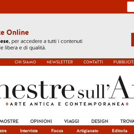
CHI SIAMO
NEWSLETTER
CONTATTI
PUBBLICIT
 MOSTRE
OPINIONI
VIAGGI
DESIGN
TROV
tre
Interviste
Focus
Artigianato
Editoria