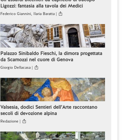
Ligozzi: fantasia alla tavola dei Medici
Federico Giannini, Ilaria Baratta |
Palazzo Sinibaldo Fieschi, la dimora progettata
da Scamozzi nel cuore di Genova
Giorgio Dellacasa |
Valsesia, dodici Sentieri dell’Arte raccontano
secoli di devozione alpina
Redazione |