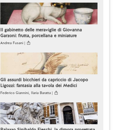
Il gabinetto delle meraviglie di Giovanna
Garzoni: frutta, porcellana e miniature
Andrea Fusani |
Gli assurdi bicchieri da capriccio di Jacopo
Ligozzi: fantasia alla tavola dei Medici
Federico Giannini, Ilaria Baratta |
Palazzo Sinibaldo Fieschi, la dimora progettata