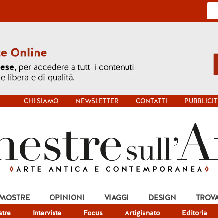
CHI SIAMO
NEWSLETTER
CONTATTI
PUBBLICIT
 MOSTRE
OPINIONI
VIAGGI
DESIGN
TROV
tre
Interviste
Focus
Artigianato
Editoria