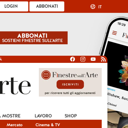
LOGIN
ABBONATI
IT
À
A MOSTRE
LAVORO
SHOP
Mercato
Cinema & TV