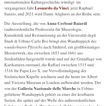
internationalen Kulturgeschichte würdigt: im
Leonardo da Vinci
vergangenen Jahr
, jetzt Raphael
Sanzio, und 2021 wird Dante Alighieri an der Reihe sein.
Anna Cerboni Baiardi
Die Ausstellung, die von
(außerordentliche Professorin für Museologie,
Kunstkritik und Restaurierung an der Universität degli
Studi di Urbino Carlo Bo) bringt den Wandteppich des
wunderbaren Pfirsichs
nach Südtirol, ein großformatiges
Meisterwerk, das zwischen 1653 und 1661 aus
Seidenfäden hergestellt wurde und auf der Grundlage von
Karikaturen entstand, die Raffael zwischen 1515 und
1516 für Papst Leo X. zur Vervollständigung der
Sixtinischen Kapelle zeichnete und die heute im Albert
and Victoria Museum in London aufbewahrt werden. Der
Galleria Nazionale delle Marche
von der
in Urbino
geliehene Wandteppich gehört zu einer der kostbaren
Serien, die später auf der Welle des außerordentlichen
Erfolgs von Raffaels Wandteppich-Zyklus entstanden, der