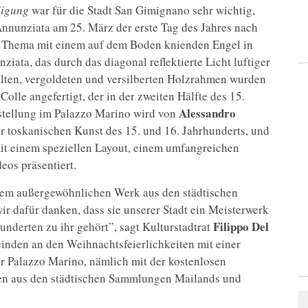
digung
war für die Stadt San Gimignano sehr wichtig,
Annunziata am 25. März der erste Tag des Jahres nach
as Thema mit einem auf dem Boden knienden Engel in
iata, das durch das diagonal reflektierte Licht luftiger
alten, vergoldeten und versilberten Holzrahmen wurden
olle angefertigt, der in der zweiten Hälfte des 15.
Alessandro
sstellung im Palazzo Marino wird von
r toskanischen Kunst des 15. und 16. Jahrhunderts, und
mit einem speziellen Layout, einem umfangreichen
eos präsentiert.
nem außergewöhnlichen Werk aus den städtischen
 dafür danken, dass sie unserer Stadt ein Meisterwerk
Filippo Del
hunderten zu ihr gehört”, sagt Kulturstadtrat
einden an den Weihnachtsfeierlichkeiten mit einer
er Palazzo Marino, nämlich mit der kostenlosen
en aus den städtischen Sammlungen Mailands und