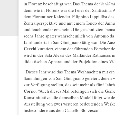
in Florenz beschäftigt war. Das Thema der
Verkün
denn wie in Florenz war die Feier der Santissima 
dem Florentiner Kalender. Filippino Lippi löst d
Zentralperspektive und mit einem Tondo der Annunz
und leuchtender erscheint. Die geschnitzten, bem
sechs Jahre später wahrscheinlich von Antonio da C
Jahrhunderts in San Gimignano tätig war. Die Au
Cecchi
kuratiert, einem der führenden Forscher de
wird in der Sala Alessi des Mailänder Rathauses 
didaktischen Apparat und der Projektion eines Vid
“Dieses Jahr wird das Thema Weihnachten mit ei
Sammlungen von San Gimignano gefeiert, denen wir
zur Verfügung stellen, das seit mehr als fünf Jahr
Corno
. “Auch dieses Mal beteiligen sich die Gem
Kunstinitiative, die demselben Modell folgt wie d
Ausstellung von zwei weiteren bedeutenden Werk
insbesondere aus dem Castello Sforzesco”.