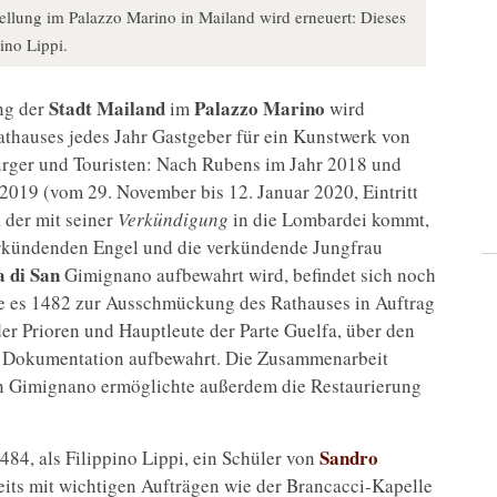
llung im Palazzo Marino in Mailand wird erneuert: Dieses
ino Lippi.
Stadt Mailand
Palazzo Marino
ng der
im
wird
Rathauses jedes Jahr Gastgeber für ein Kunstwerk von
rger und Touristen: Nach Rubens im Jahr 2018 und
 2019 (vom 29. November bis 12. Januar 2020, Eintritt
 der mit seiner
Verkündigung
in die Lombardei kommt,
verkündenden Engel und die verkündende Jungfrau
a di San
Gimignano aufbewahrt wird, befindet sich noch
ie es 1482 zur Ausschmückung des Rathauses in Auftrag
der Prioren und Hauptleute der Parte Guelfa, über den
ige Dokumentation aufbewahrt. Die Zusammenarbeit
n Gimignano ermöglichte außerdem die Restaurierung
Sandro
84, als Filippino Lippi, ein Schüler von
eits mit wichtigen Aufträgen wie der Brancacci-Kapelle