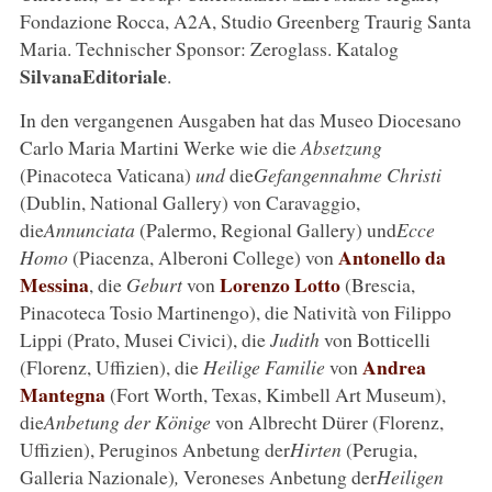
Fondazione Rocca, A2A, Studio Greenberg Traurig Santa
Maria. Technischer Sponsor: Zeroglass. Katalog
SilvanaEditoriale
.
In den vergangenen Ausgaben hat das Museo Diocesano
Carlo Maria Martini Werke wie die
Absetzung
(Pinacoteca Vaticana)
und
die
Gefangennahme Christi
(Dublin, National Gallery) von Caravaggio,
die
Annunciata
(Palermo, Regional Gallery) und
Ecce
Antonello da
Homo
(Piacenza, Alberoni College)
von
Messina
Lorenzo Lotto
, die
Geburt
von
(Brescia,
Pinacoteca Tosio Martinengo), die
Natività
von Filippo
Lippi (Prato, Musei Civici), die
Judith
von Botticelli
Andrea
(Florenz, Uffizien), die
Heilige Familie
von
Mantegna
(Fort Worth, Texas, Kimbell Art Museum),
die
Anbetung der Könige
von Albrecht Dürer (Florenz,
Uffizien), Peruginos Anbetung der
Hirten
(Perugia,
Galleria Nazionale)
,
Veroneses Anbetung der
Heiligen