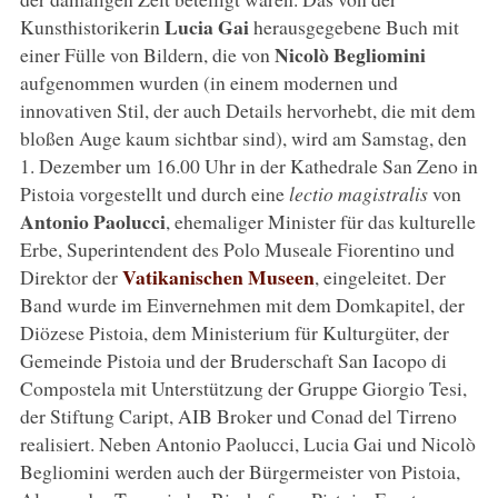
Lucia Gai
Kunsthistorikerin
herausgegebene Buch mit
Nicolò Begliomini
einer Fülle von Bildern, die von
aufgenommen wurden (in einem modernen und
innovativen Stil, der auch Details hervorhebt, die mit dem
bloßen Auge kaum sichtbar sind), wird am Samstag, den
1. Dezember um 16.00 Uhr in der Kathedrale San Zeno in
Pistoia vorgestellt und durch eine
lectio magistralis
von
Antonio Paolucci
, ehemaliger Minister für das kulturelle
Erbe, Superintendent des Polo Museale Fiorentino und
Vatikanischen Museen
Direktor der
, eingeleitet. Der
Band wurde im Einvernehmen mit dem Domkapitel, der
Diözese Pistoia, dem Ministerium für Kulturgüter, der
Gemeinde Pistoia und der Bruderschaft San Iacopo di
Compostela mit Unterstützung der Gruppe Giorgio Tesi,
der Stiftung Caript, AIB Broker und Conad del Tirreno
realisiert. Neben Antonio Paolucci, Lucia Gai und Nicolò
Begliomini werden auch der Bürgermeister von Pistoia,