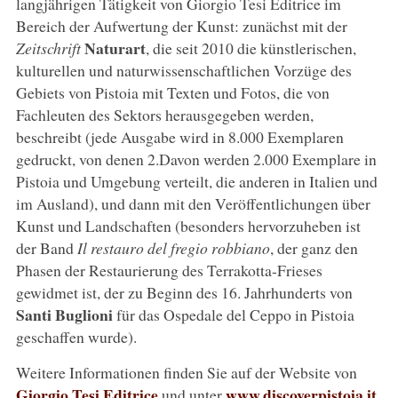
langjährigen Tätigkeit von Giorgio Tesi Editrice im
Bereich der Aufwertung der Kunst: zunächst mit der
Naturart
Zeitschrift
, die seit 2010 die künstlerischen,
kulturellen und naturwissenschaftlichen Vorzüge des
Gebiets von Pistoia mit Texten und Fotos, die von
Fachleuten des Sektors herausgegeben werden,
beschreibt (jede Ausgabe wird in 8.000 Exemplaren
gedruckt, von denen 2.Davon werden 2.000 Exemplare in
Pistoia und Umgebung verteilt, die anderen in Italien und
im Ausland), und dann mit den Veröffentlichungen über
Kunst und Landschaften (besonders hervorzuheben ist
der Band
Il restauro del fregio robbiano
, der ganz den
Phasen der Restaurierung des Terrakotta-Frieses
gewidmet ist, der zu Beginn des 16. Jahrhunderts von
Santi Buglioni
für das Ospedale del Ceppo in Pistoia
geschaffen wurde).
Weitere Informationen finden Sie auf der Website von
Giorgio Tesi Editrice
www.discoverpistoia.it.
und unter