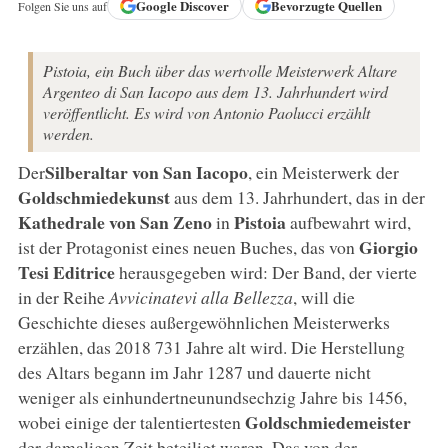
Google
Discover
Bevorzugte Quellen
Folgen Sie uns auf
Pistoia, ein Buch über das wertvolle Meisterwerk Altare
Argenteo di San Iacopo aus dem 13. Jahrhundert wird
veröffentlicht. Es wird von Antonio Paolucci erzählt
werden.
Silberaltar von San Iacopo
Der
, ein Meisterwerk der
Goldschmiedekunst
aus dem 13. Jahrhundert, das in der
Kathedrale von San Zeno
Pistoia
in
aufbewahrt wird,
Giorgio
ist der Protagonist eines neuen Buches, das von
Tesi Editrice
herausgegeben wird: Der Band, der vierte
in der Reihe
Avvicinatevi alla Bellezza
, will die
Geschichte dieses außergewöhnlichen Meisterwerks
erzählen, das 2018 731 Jahre alt wird. Die Herstellung
des Altars begann im Jahr 1287 und dauerte nicht
weniger als einhundertneunundsechzig Jahre bis 1456,
Goldschmiedemeister
wobei einige der talentiertesten
der damaligen Zeit beteiligt waren. Das von der