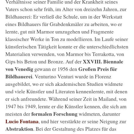
Verhältnisse seiner Familie und der Krankheit seines
Vaters schon sehr früh, im Alter von dreizehn Jahren, zur
Bildhauerei: Er verließ die Schule, um in der Werkstatt
eines Bildhauers für Grabdenkmäler zu arbeiten, wo er
lernte, gut mit Marmor umzugehen und Fragmente
klassischer Werke in Ton zu modellieren. Im Laufe seiner
künstlerischen Tätigkeit konnte er die unterschiedlichsten
Materialien verwenden, von Marmor bis Terrakotta, von
XXVIII. Biennale
Gips bis Beton und Bronze. Auf der
von Venedig
Großen Preis für
gewann er 1956 den
Bildhauerei
. Venturino Venturi wurde in Florenz
ausgebildet, wo er sich akademischen Studien widmete
und viele Künstler und Literaten kennenlernte, mit denen
er sich anfreundete. Während seiner Zeit in Mailand, von
1947 bis 1949, lernte er die Künstler kennen, die sich am
formalen Forschung
meisten der
widmeten, darunter
Lucio Fontana
, und hier verstärkte er seine Neigung zur
Abstraktion
. Bei der Gestaltung des Platzes für das