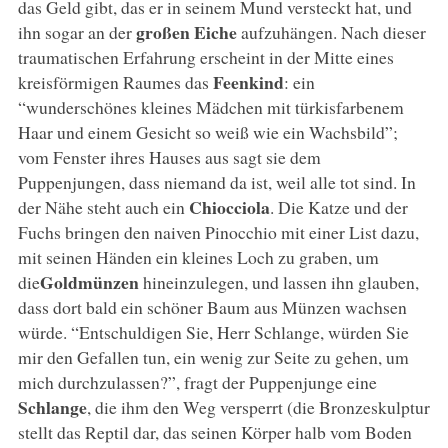
das Geld gibt, das er in seinem Mund versteckt hat, und
großen Eiche
ihn sogar an der
aufzuhängen. Nach dieser
traumatischen Erfahrung erscheint in der Mitte eines
Feenkind
kreisförmigen Raumes das
: ein
“wunderschönes kleines Mädchen mit türkisfarbenem
Haar und einem Gesicht so weiß wie ein Wachsbild”;
vom Fenster ihres Hauses aus sagt sie dem
Puppenjungen, dass niemand da ist, weil alle tot sind. In
Chiocciola
der Nähe steht auch ein
. Die Katze und der
Fuchs bringen den naiven Pinocchio mit einer List dazu,
mit seinen Händen ein kleines Loch zu graben, um
Goldmünzen
die
hineinzulegen, und lassen ihn glauben,
dass dort bald ein schöner Baum aus Münzen wachsen
würde. “Entschuldigen Sie, Herr Schlange, würden Sie
mir den Gefallen tun, ein wenig zur Seite zu gehen, um
mich durchzulassen?”, fragt der Puppenjunge eine
Schlange
, die ihm den Weg versperrt (die Bronzeskulptur
stellt das Reptil dar, das seinen Körper halb vom Boden