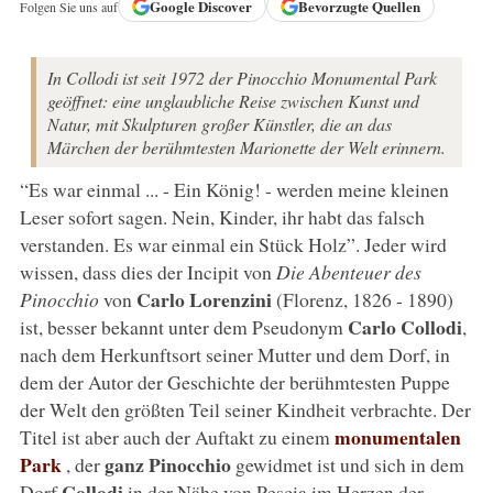
Google
Discover
Bevorzugte Quellen
Folgen Sie uns auf
In Collodi ist seit 1972 der Pinocchio Monumental Park
geöffnet: eine unglaubliche Reise zwischen Kunst und
Natur, mit Skulpturen großer Künstler, die an das
Märchen der berühmtesten Marionette der Welt erinnern.
“Es war einmal ... - Ein König! - werden meine kleinen
Leser sofort sagen. Nein, Kinder, ihr habt das falsch
verstanden. Es war einmal ein Stück Holz”. Jeder wird
wissen, dass dies der Incipit von
Die Abenteuer des
Carlo Lorenzini
Pinocchio
von
(Florenz, 1826 - 1890)
Carlo Collodi
ist, besser bekannt unter dem Pseudonym
,
nach dem Herkunftsort seiner Mutter und dem Dorf, in
dem der Autor der Geschichte der berühmtesten Puppe
der Welt den größten Teil seiner Kindheit verbrachte. Der
monumentalen
Titel ist aber auch der Auftakt zu einem
Park
ganz
Pinocchio
, der
gewidmet ist und sich in dem
Collodi
Dorf
in der Nähe von Pescia im Herzen der