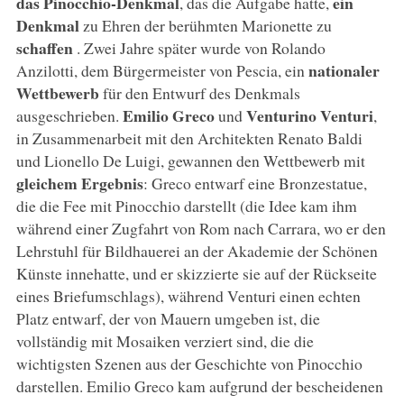
das Pinocchio-Denkmal
ein
, das die Aufgabe hatte,
Denkmal
zu Ehren der berühmten Marionette zu
schaffen
. Zwei Jahre später wurde von Rolando
nationaler
Anzilotti, dem Bürgermeister von Pescia, ein
Wettbewerb
für den Entwurf des Denkmals
Emilio Greco
Venturino Venturi
ausgeschrieben.
und
,
in Zusammenarbeit mit den Architekten Renato Baldi
und Lionello De Luigi, gewannen den Wettbewerb mit
gleichem Ergebnis
: Greco entwarf eine Bronzestatue,
die die Fee mit Pinocchio darstellt (die Idee kam ihm
während einer Zugfahrt von Rom nach Carrara, wo er den
Lehrstuhl für Bildhauerei an der Akademie der Schönen
Künste innehatte, und er skizzierte sie auf der Rückseite
eines Briefumschlags), während Venturi einen echten
Platz entwarf, der von Mauern umgeben ist, die
vollständig mit Mosaiken verziert sind, die die
wichtigsten Szenen aus der Geschichte von Pinocchio
darstellen. Emilio Greco kam aufgrund der bescheidenen