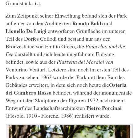
Grundstücks ist.
Zum Zeitpunkt seiner Einweihung befand sich der Park
Renato Baldi
auf einer von den Architekten
und
Lionello De Luigi
entworfenen Grünfläche im unteren
Teil des Dorfes Collodi und bestand nur aus der
Bronzestatue von Emilio Greco, die
Pinocchio und die
Fee
darstellt und sich heute ungefähr am Eingang
befindet, sowie aus der
Piazzetta dei Mosaici von
Venturino Venturi. Letztere sind noch im ersten Teil des
Parks zu sehen. 1963 wurde der Park mit dem Bau des
Osteria
Gebäudes erweitert, in dem sich noch heute die
del Gambero Rosso
befindet, während der monumentale
Weg mit den Skulpturen der Figuren 1972 nach einem
Pietro Porcinai
Entwurf des Landschaftsarchitekten
(Fiesole, 1910 - Florenz, 1986) realisiert wurde.