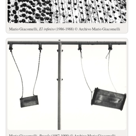
Mario Giacomelli,
El infinito
(1986-1988) © Archivo Mario Giacomelli
Mario Giacomelli,
Pasado
(1987-1990) © Archivo Mario Giacomelli