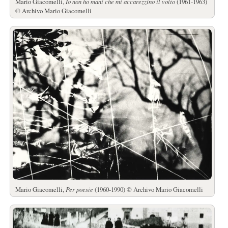
Mario Giacomelli,
Io non ho mani che mi accarezzino il volto
(1961-1963)
© Archivo Mario Giacomelli
Mario Giacomelli,
Per poesie
(1960-1990) © Archivo Mario Giacomelli