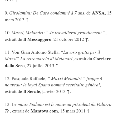
ANSA
9
.
Girolamini: De Caro condamné à 7 ans
, de
, 15
↑
mars 2013
10
.
Maxxi, Melandri: “ Je travaillerai gratuitement ”
,
Il Messaggero
↑
extrait de
, 21 octobre 2012
.
11
. Voir Gian Antonio Stella,
“Lavoro gratis per il
Corriere
Maxxi” La retromarcia di Melandri
, extrait du
della Sera
↑
, 27 juillet 2013
.
12
. Pasquale Raffaele,
“ Maxxi Melandri ” frappe à
nouveau: le loyal Spano nommé secrétaire général
,
Il Serale
↑
extrait de
, janvier 2013
.
13
. Le
maire Sodano est le nouveau président du Palazzo
Mantova.com
↑
Te
, extrait de
, 15 mars 2011