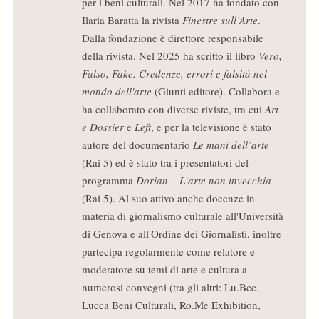
per i beni culturali. Nel 2017 ha fondato con
Ilaria Baratta la rivista
Finestre sull’Arte
.
Dalla fondazione è direttore responsabile
della rivista. Nel 2025 ha scritto il libro
Vero,
Falso, Fake. Credenze, errori e falsità nel
mondo dell'arte
(Giunti editore). Collabora e
ha collaborato con diverse riviste, tra cui
Art
e Dossier
e
Left
, e per la televisione è stato
autore del documentario
Le mani dell’arte
(Rai 5) ed è stato tra i presentatori del
programma
Dorian – L’arte non invecchia
(Rai 5). Al suo attivo anche docenze in
materia di giornalismo culturale all'Università
di Genova e all'Ordine dei Giornalisti, inoltre
partecipa regolarmente come relatore e
moderatore su temi di arte e cultura a
numerosi convegni (tra gli altri: Lu.Bec.
Lucca Beni Culturali, Ro.Me Exhibition,