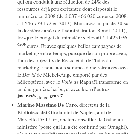
qui ont conduit à une réduction de 24% des
ressources déjà peu excitantes dont disposait le
ministère en 2008 (de 2 037 466 020 euros en 2008,
à 1 546 779 172 en 2013). Mais avec un pic de 30 %
la dernière année de l’administration Bondi (2011),
lorsque le budget du ministère s’élevait à 1 425 036
6506
euros. Et avec quelques belles campagnes de
marketing entre-temps, puisque de son propre aveu,
l’un des objectifs de Resca était de “faire du
marketing”: nous nous sommes donc retrouvés avec
le
David
de Michel-Ange emporté par des
hélicoptères, avec le
Voile de
Raphaël transformé en
un énergumène barbu, et avec bien d’autres
joyeusetés
genre7
de ce
.
Marino Massimo De Caro
, directeur de la
Biblioteca dei Girolamini de Naples, ami de
Marcello Dell’Utri, ancien conseiller de Galan au
ministère (poste qui lui a été confirmé par Ornaghi),
n’a aucune qualification: malgré cela, on lui a confié