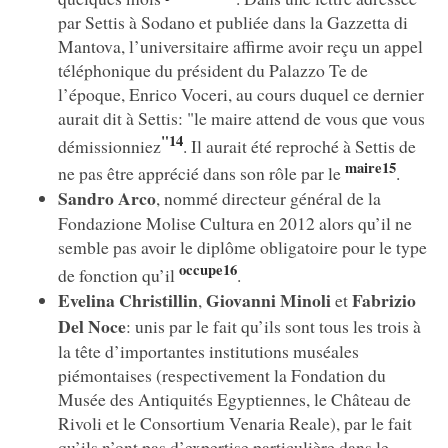
par Settis à Sodano et publiée dans la Gazzetta di
Mantova, l’universitaire affirme avoir reçu un appel
téléphonique du président du Palazzo Te de
l’époque, Enrico Voceri, au cours duquel ce dernier
aurait dit à Settis: "le maire attend de vous que vous
"14
démissionniez
. Il aurait été reproché à Settis de
maire15
ne pas être apprécié dans son rôle par le
.
Sandro Arco
, nommé directeur général de la
Fondazione Molise Cultura en 2012 alors qu’il ne
semble pas avoir le diplôme obligatoire pour le type
occupe16
de fonction qu’il
.
Evelina Christillin
Giovanni Minoli
Fabrizio
,
et
Del Noce
: unis par le fait qu’ils sont tous les trois à
la tête d’importantes institutions muséales
piémontaises (respectivement la Fondation du
Musée des Antiquités Egyptiennes, le Château de
Rivoli et le Consortium Venaria Reale), par le fait
qu’ils n’ont pas d’expertise particulière dans le