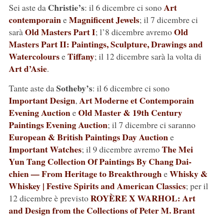
Christie’s
Art
Sei aste da
: il 6 dicembre ci sono
contemporain
Magnificent Jewels
e
; il 7 dicembre ci
Old Masters Part I
Old
sarà
; l’8 dicembre avremo
Masters Part II: Paintings, Sculpture, Drawings and
Watercolours
Tiffany
e
; il 12 dicembre sarà la volta di
Art d’Asie
.
Sotheby’s
Tante aste da
: il 6 dicembre ci sono
Important Design
Art Moderne et Contemporain
,
Evening Auction
Old Master & 19th Century
e
Paintings Evening Auction
; il 7 dicembre ci saranno
European & British Paintings Day Auction
e
Important Watches
The Mei
; il 9 dicembre avremo
Yun Tang Collection Of Paintings By Chang Dai-
chien — From Heritage to Breakthrough
Whisky &
e
Whiskey | Festive Spirits and American Classics
; per il
ROYÈRE X WARHOL: Art
12 dicembre è previsto
and Design from the Collections of Peter M. Brant