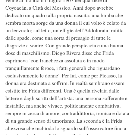
venne al mondo il 6 luglio 1907 nel quartiere di
Coyoacán, a Città del Messico. Anni dopo avrebbe
dedicato un quadro alla propria nascita: una bimba che
sembra morta sorge da una donna il cui volto è celato da
un lenzuolo; sul letto, un’effigie dell’Addolorata trafitta
dalle spade, come una sorta di presagio di tutte le
disgrazie a venire. Con grande perspicacia e una buona
dose di maschilismo, Diego Rivera disse che Frida
esprimeva ’con franchezza assoluta e in modo
tranquillamente feroce, i fatti generali che riguardano
esclusivamente le donne’. Per lui, come per Picasso, la
donna era destinata a soffrire. In realtà sembrano essere
esistite tre Frida differenti. Una è quella rivelata dalle
lettere e dagli scritti dell’artista: una persona sofferente e
instabile, ma anche vivace, politicamente combattiva,
sempre in cerca di amore, contraddittoria, ironica e dotata
di un grande senso di umorismo. La seconda è la Frida
altezzosa che inchioda lo sguardo sull’osservatore fino a