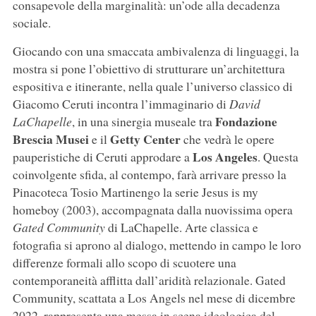
consapevole della marginalità: un’ode alla decadenza
sociale.
Giocando con una smaccata ambivalenza di linguaggi, la
mostra si pone l’obiettivo di strutturare un’architettura
espositiva e itinerante, nella quale l’universo classico di
Giacomo Ceruti incontra l’immaginario di
David
Fondazione
LaChapelle
, in una sinergia museale tra
Brescia Musei
Getty Center
e il
che vedrà le opere
Los Angeles
pauperistiche di Ceruti approdare a
. Questa
coinvolgente sfida, al contempo, farà arrivare presso la
Pinacoteca Tosio Martinengo la serie Jesus is my
homeboy (2003), accompagnata dalla nuovissima opera
Gated Community
di LaChapelle. Arte classica e
fotografia si aprono al dialogo, mettendo in campo le loro
differenze formali allo scopo di scuotere una
contemporaneità afflitta dall’aridità relazionale. Gated
Community, scattata a Los Angels nel mese di dicembre
2022, rappresenta una messa in scena ideologica del