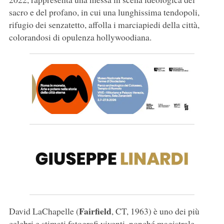
sacro e del profano, in cui una lunghissima tendopoli,
rifugio dei senzatetto, affolla i marciapiedi della città,
colorandosi di opulenza hollywoodiana.
Fairfield
David LaChapelle (
, CT, 1963) è uno dei più
celebri e stimati fotografi viventi, nonché magistrale