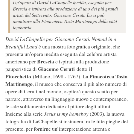
Un’opera di David LaChapelle inedita, eseguita per
Brescia e ispirata alla produzione di uno dei più grandi
artisti del Settecento: Giacomo Ceruti. La si può
ammirare alla Pinacoteca Tosio Martinengo della città
lombarda.
David LaChapelle per Giacomo Ceruti. Nomad in a
Beautiful Land
è una mostra fotografica originale, che
presenta un’opera inedita eseguita dal celebre artista
Brescia
americano per
e ispirata alla produzione
Giacomo Ceruti
il
pauperistica di
detto
Pitocchetto
Pinacoteca Tosio
(Milano, 1698 - 1767). La
Martinengo
, il museo che conserva il più alto numero di
opere di Ceruti nel mondo, ospiterà questo scatto per
narrare, attraverso un linguaggio nuovo e contemporaneo,
le sale solitamente dedicate al pittore degli ultimi.
Insieme alla serie
Jesus is my homeboy
(2003), la nuova
fotografia di LaChapelle si insinuerà tra le fitte pieghe del
presente, per fornirne un’interpretazione attenta e