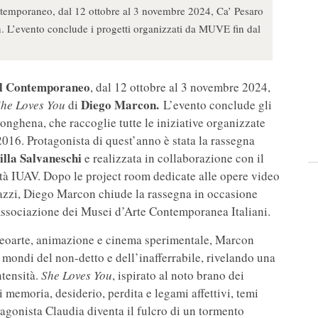
ntemporaneo, dal 12 ottobre al 3 novembre 2024, Ca’ Pesaro
 L’evento conclude i progetti organizzati da MUVE fin dal
el Contemporaneo
, dal 12 ottobre al 3 novembre 2024,
Diego
Marcon.
he Loves You
di
L’evento conclude gli
onghena, che raccoglie tutte le iniziative organizzate
16. Protagonista di quest’anno è stata la rassegna
lla
Salvaneschi
e realizzata in collaborazione con il
ità IUAV. Dopo le project room dedicate alle opere video
azzi, Diego Marcon chiude la rassegna in occasione
sociazione dei Musei d’Arte Contemporanea Italiani.
videoarte, animazione e cinema sperimentale, Marcon
 mondi del non-detto e dell’inafferrabile, rivelando una
ntensità.
She Loves You
, ispirato al noto brano dei
i memoria, desiderio, perdita e legami affettivi, temi
tagonista Claudia diventa il fulcro di un tormento