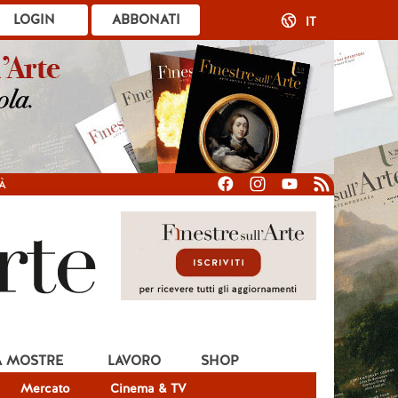
LOGIN
ABBONATI
IT
À
A MOSTRE
LAVORO
SHOP
Mercato
Cinema & TV