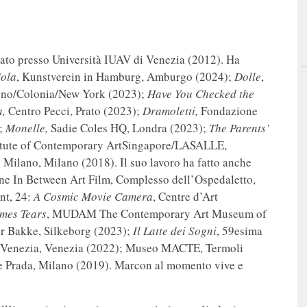
eato presso Università IUAV di Venezia (2012). Ha
ola
, Kunstverein in Hamburg, Amburgo (2024);
Dolle
,
lino/Colonia/New York (2023);
Have You Checked the
a,
Centro Pecci, Prato (2023);
Dramoletti,
Fondazione
);
Monelle,
Sadie Coles HQ, Londra (2023);
The Parents’
itute of Contemporary ArtSingapore/LASALLE,
i Milano, Milano (2018). Il suo lavoro ha fatto anche
e In Between Art Film, Complesso dell’Ospedaletto,
t, 24:
A Cosmic Movie Camera
, Centre d’Art
mes Tears
, MUDAM The Contemporary Art Museum of
der Bakke, Silkeborg (2023);
Il Latte dei Sogni
, 59esima
di Venezia, Venezia (2022); Museo MACTE, Termoli
Prada, Milano (2019). Marcon al momento vive e