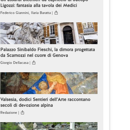
Ligozzi: fantasia alla tavola dei Medici
Federico Giannini, Ilaria Baratta |
Palazzo Sinibaldo Fieschi, la dimora progettata
da Scamozzi nel cuore di Genova
Giorgio Dellacasa |
Valsesia, dodici Sentieri dell’Arte raccontano
secoli di devozione alpina
Redazione |