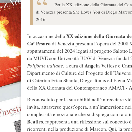
Per la XX edizione della Giornata del Co
di Venezia presenta She Loves You di Diego Marcon.
2016.
XX edizione della Giornata d
In occasione della
Ca’
Pesaro
Venezia
di
presenta l’opera del 2008
S
appuntamenti del 2024 legati al progetto Salotto L
da MUVE con Università IUAV di Venezia fin dal 20
Angela
Vettese
Cami
Polifonie italiane
, a cura di
e
Dipartimento di Culture del Progetto dell’Univers
di Caterina Erica Shanta, Diego Tonus ed Elena M
della XX Giornata del Contemporaneo AMACI - As
Riconosciuto per la sua abilità nell’intrecciare 
invita, attraverso quest’opera, a un’immersione nei
complessità emozionale che si dispiega con rara i
Beatles
, rappresenta una riflessione sul concetto d
ricorrenti nella produzione di Marcon. Qui, la pro