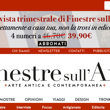
CHI SIAMO
NEWSLETTER
CONTATTI
PUBBLICIT
 MOSTRE
OPINIONI
VIAGGI
DESIGN
TROV
tre
Interviste
Focus
Artigianato
Editoria