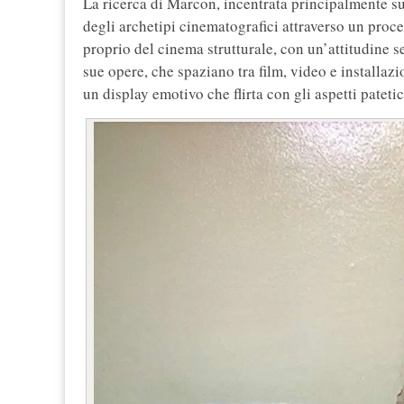
La ricerca di Marcon, incentrata principalmente s
degli archetipi cinematografici attraverso un pro
proprio del cinema strutturale, con un’attitudine 
sue opere, che spaziano tra film, video e installazi
un display emotivo che flirta con gli aspetti patetic