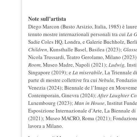
Note sull’artista
Diego Marcon (Busto Arsizio, Italia, 1985) è laur
tenuto mostre internazionali personali tra cui
La G
Sadie Coles HQ, Londra, e Galerie Buchholz, Ber
Children
, Kunsthalle Basel, Basilea (2023);
Glass
Nicola Trussardi, Teatro Gerolamo, Milano (2023
Room
, Museo Madre, Napoli (2021);
Ludwig,
Inst
Singapore (2019); e
La miserabile
, La Triennale d
parte di mostre collettive fra cui
Nebula,
Fondazion
Venezia (2024); Biennale de l’Image en Mouvemen
Contemporain, Ginevra (2024);
After Laughter Co
Luxembourg (2023);
Man in House
, Institut Fun
Esposizione Internazionale d’Arte, La Biennale 
(2021); Museo MACRO, Roma (2021); Fondazione 
lavora a Milano.