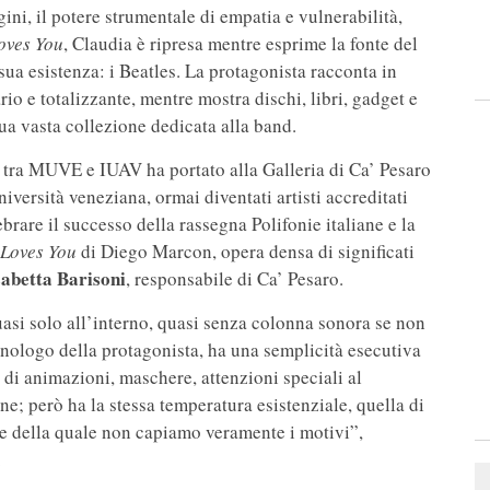
gini, il potere strumentale di empatia e vulnerabilità,
oves You
, Claudia è ripresa mentre esprime la fonte del
 sua esistenza: i Beatles. La protagonista racconta in
io e totalizzante, mentre mostra dischi, libri, gadget e
sua vasta collezione dedicata alla band.
e tra MUVE e IUAV ha portato alla Galleria di Ca’ Pesaro
iversità veneziana, ormai diventati artisti accreditati
brare il successo della rassegna Polifonie italiane e la
 Loves You
di Diego Marcon, opera densa di significati
abetta Barisoni
, responsabile di Ca’ Pesaro.
uasi solo all’interno, quasi senza colonna sonora se non
onologo della protagonista, ha una semplicità esecutiva
 di animazioni, maschere, attenzioni speciali al
ne; però ha la stessa temperatura esistenziale, quella di
a e della quale non capiamo veramente i motivi”,
.