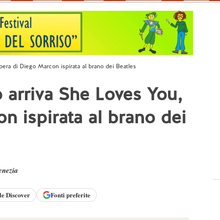
pera di Diego Marcon ispirata al brano dei Beatles
 arriva She Loves You,
n ispirata al brano dei
enezia
le
Discover
Fonti preferite