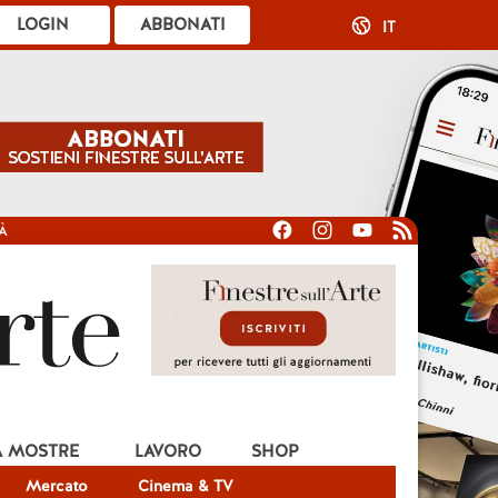
LOGIN
ABBONATI
IT
À
A MOSTRE
LAVORO
SHOP
Mercato
Cinema & TV