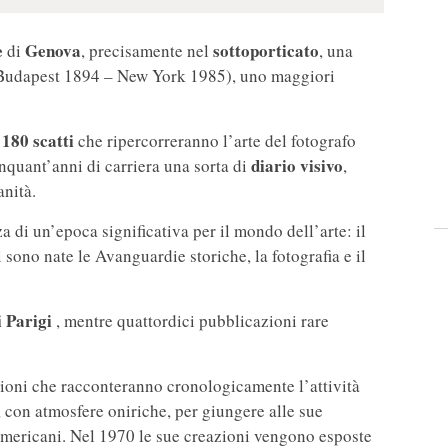
e
Genova
sottoporticato
di
, precisamente nel
, una
udapest 1894 – New York 1985), uno maggiori
 180 scatti
che ripercorreranno l’arte del fotografo
diario visivo
cinquant’anni di carriera una sorta di
,
anità.
a di un’epoca significativa per il mondo dell’arte: il
 sono nate le Avanguardie storiche, la fotografia e il
 Parigi
, mentre quattordici pubblicazioni rare
zioni che racconteranno cronologicamente l’attività
i, con atmosfere oniriche, per giungere alle sue
 americani. Nel 1970 le sue creazioni vengono esposte