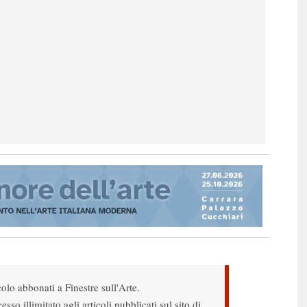
colo abbonati a Finestre sull'Arte.
sso illimitato agli articoli pubblicati sul sito di