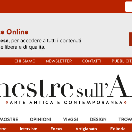
CHI SIAMO
NEWSLETTER
CONTATTI
PUBBLICIT
 MOSTRE
OPINIONI
VIAGGI
DESIGN
TROV
tre
Interviste
Focus
Artigianato
Editoria