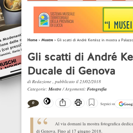
Home
Mostre
Gli scatti di André Kertész in mostra a Palaz
Gli scatti di André K
Ducale di Genova
di Redazione , pubblicato il 23/02/2018
Categorie:
Mostre
/ Argomenti:
Fotografia
0
Goog
Seguici su
Al via domani la mostra fotografica dedic
di Genova. Fino al 17 giugno 2018.