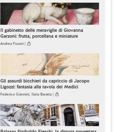
Il gabinetto delle meraviglie di Giovanna
Garzoni: frutta, porcellana e miniature
Andrea Fusani |
Gli assurdi bicchieri da capriccio di Jacopo
Ligozzi: fantasia alla tavola dei Medici
Federico Giannini, Ilaria Baratta |
Palazzo Sinibaldo Fieschi, la dimora progettata