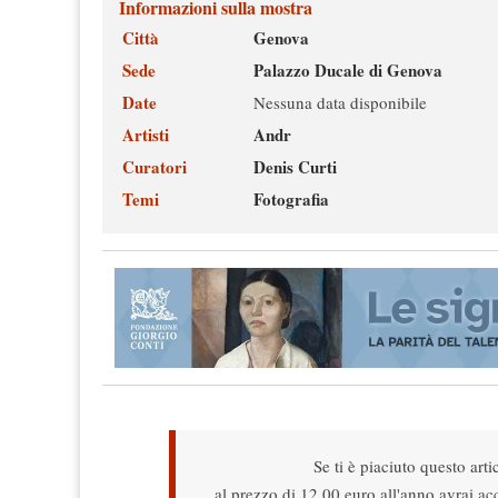
Informazioni sulla mostra
Città
Genova
Sede
Palazzo Ducale di Genova
Date
Nessuna data disponibile
Artisti
Andr
Curatori
Denis Curti
Temi
Fotografia
Se ti è piaciuto questo arti
al prezzo di 12,00 euro all'anno avrai acce