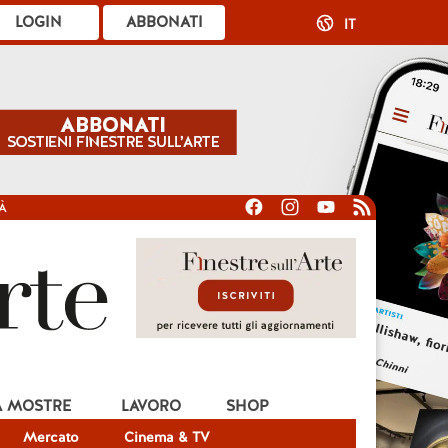
LOGIN
ABBONATI
IT
À
A MOSTRE
LAVORO
SHOP
Mercato
Cinema & TV