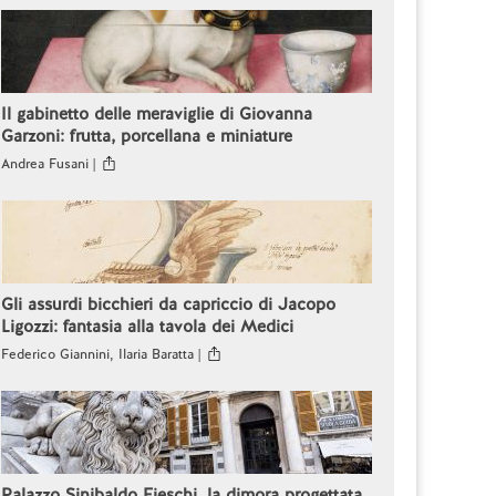
Il gabinetto delle meraviglie di Giovanna
Garzoni: frutta, porcellana e miniature
Andrea Fusani |
Gli assurdi bicchieri da capriccio di Jacopo
Ligozzi: fantasia alla tavola dei Medici
Federico Giannini, Ilaria Baratta |
Palazzo Sinibaldo Fieschi, la dimora progettata