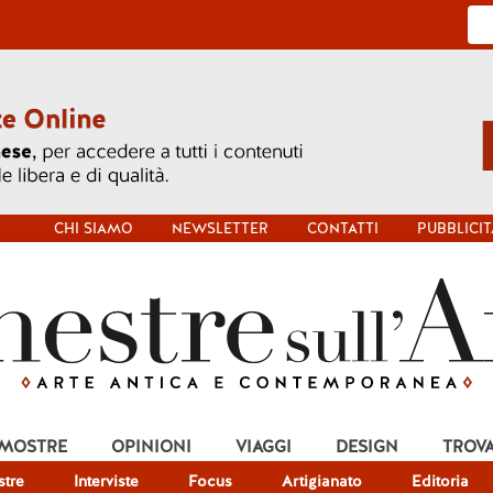
CHI SIAMO
NEWSLETTER
CONTATTI
PUBBLICIT
 MOSTRE
OPINIONI
VIAGGI
DESIGN
TROV
tre
Interviste
Focus
Artigianato
Editoria