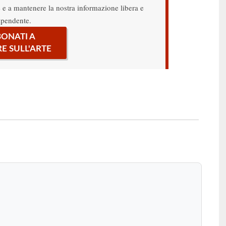
re e a mantenere la nostra informazione libera e
ipendente.
ONATI A
RE SULL'ARTE