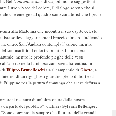
li. Nell’
Annunciazione
di Capodimonte suggestioni
entre l’uso vivace del colore, il dialogo sereno che si
nerale che emerge dal quadro sono caratteristiche tipiche
vanti alla Madonna che incontra il suo ospite celeste
attista solleva leggermente il braccio sinistro, indicando
o incontro. Sant’Andrea contempla l’azione, mentre
del suo martirio. I colori vibranti e l’atmosfera
aturale, mentre le profonde pieghe delle vesti
ge all’aperto nella luminosa campagna fiorentina. In
Filippo Brunelleschi
Giotto
a di
sia il campanile di
, a
l’interno di un rigoglioso giardino pieno di fiori e di
di Filippino per la pittura fiamminga che si era diffusa a
ziare il restauro di un’altra opera della nostra
Sylvain Bellenger
ità da parte del pubblico”, dichiara
,
“Sono convinto da sempre che il futuro delle grandi