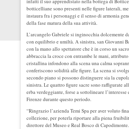
infatti il suo apprendistato nella bottega di Botticel
botticelliane sono presenti nelle figure laterali, m
instaura fra i personaggi e il senso di armonia ge
della fase matura della sua attività.
L’arcangelo Gabriele si inginocchia dolcemente da
con equilibrio e umiltà. A sinistra, san Giovanni B
con la mano allo spettatore che è in corso un sacr
abbraccia la croce con entrambe le mani, attributo 
cristallina infondono alla scena una calma soprann
conferiscono solidità alle figure. La scena si svol
secondo piano si possono distinguere sia la cupol
sinistra. Le quattro figure sacre sono raffigurate al
erba verdeggiante, forse a sottolineare l’interesse 
Firenze durante questo periodo.
“Ringrazio l’azienda Temi Spa per aver voluto finan
collezione, per poterla riportare alla piena fruibil
direttore del Museo e Real Bosco di Capodimonte. 