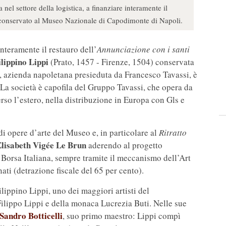
nel settore della logistica, a finanziare interamente il
i conservato al Museo Nazionale di Capodimonte di Napoli.
 interamente il restauro dell’
Annunciazione con i santi
ilippino Lippi
(Prato, 1457 - Firenze, 1504) conservata
azienda napoletana presieduta da Francesco Tavassi, è
 La società è capofila del Gruppo Tavassi, che opera da
verso l’estero, nella distribuzione in Europa con Gls e
di opere d’arte del Museo e, in particolare al
Ritratto
lisabeth Vigée Le Brun
aderendo al progetto
 Borsa Italiana, sempre tramite il meccanismo dell’Art
ti (detrazione fiscale del 65 per cento).
ilippino Lippi, uno dei maggiori artisti del
 Filippo Lippi e della monaca Lucrezia Buti. Nelle sue
Sandro Botticelli
, suo primo maestro: Lippi compì