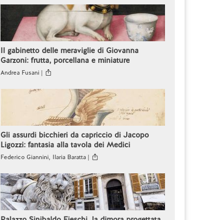
Il gabinetto delle meraviglie di Giovanna
Garzoni: frutta, porcellana e miniature
Andrea Fusani |
Gli assurdi bicchieri da capriccio di Jacopo
Ligozzi: fantasia alla tavola dei Medici
Federico Giannini, Ilaria Baratta |
Palazzo Sinibaldo Fieschi, la dimora progettata