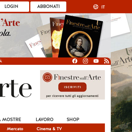
LOGIN
ABBONATI
IT
À
A MOSTRE
LAVORO
SHOP
Mercato
Cinema & TV