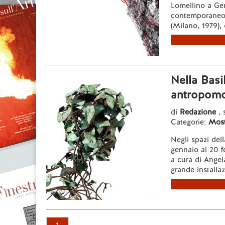
Lomellino a Gen
contemporaneo: 
(Milano, 1979), 
Nella Basi
antropomo
di
Redazione
,
Categorie:
Most
Negli spazi dell
gennaio al 20 f
a cura di Ange
grande installaz