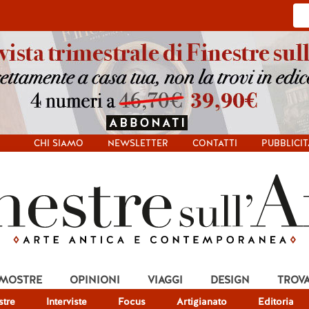
CHI SIAMO
NEWSLETTER
CONTATTI
PUBBLICIT
 MOSTRE
OPINIONI
VIAGGI
DESIGN
TROV
tre
Interviste
Focus
Artigianato
Editoria