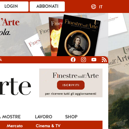
LOGIN
ABBONATI
IT
À
A MOSTRE
LAVORO
SHOP
Mercato
Cinema & TV