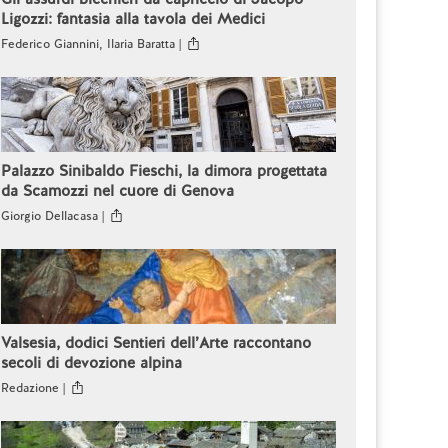
Ligozzi: fantasia alla tavola dei Medici
Federico Giannini, Ilaria Baratta |
Palazzo Sinibaldo Fieschi, la dimora progettata
da Scamozzi nel cuore di Genova
Giorgio Dellacasa |
Valsesia, dodici Sentieri dell’Arte raccontano
secoli di devozione alpina
Redazione |