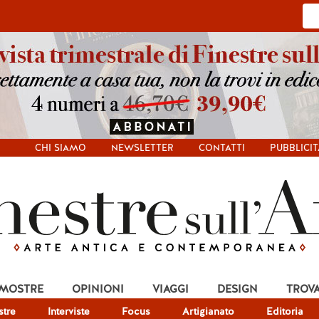
CHI SIAMO
NEWSLETTER
CONTATTI
PUBBLICIT
 MOSTRE
OPINIONI
VIAGGI
DESIGN
TROV
tre
Interviste
Focus
Artigianato
Editoria