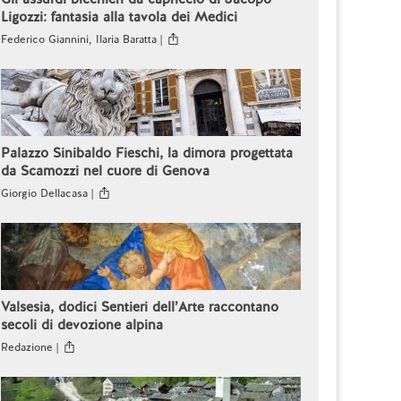
Ligozzi: fantasia alla tavola dei Medici
Federico Giannini, Ilaria Baratta |
Palazzo Sinibaldo Fieschi, la dimora progettata
da Scamozzi nel cuore di Genova
Giorgio Dellacasa |
Valsesia, dodici Sentieri dell’Arte raccontano
secoli di devozione alpina
Redazione |