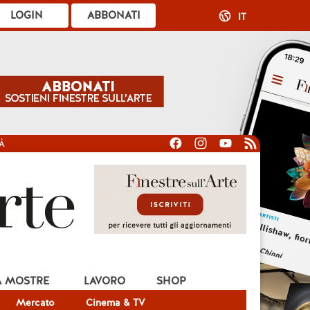
LOGIN
ABBONATI
IT
À
A MOSTRE
LAVORO
SHOP
Mercato
Cinema & TV