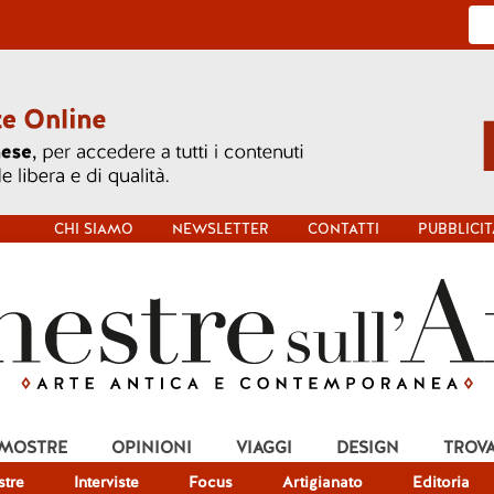
CHI SIAMO
NEWSLETTER
CONTATTI
PUBBLICIT
 MOSTRE
OPINIONI
VIAGGI
DESIGN
TROV
tre
Interviste
Focus
Artigianato
Editoria