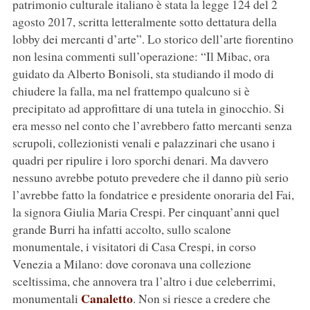
patrimonio culturale italiano è stata la legge 124 del 2
agosto 2017, scritta letteralmente sotto dettatura della
lobby dei mercanti d’arte”. Lo storico dell’arte fiorentino
non lesina commenti sull’operazione: “Il Mibac, ora
guidato da Alberto Bonisoli, sta studiando il modo di
chiudere la falla, ma nel frattempo qualcuno si è
precipitato ad approfittare di una tutela in ginocchio. Si
era messo nel conto che l’avrebbero fatto mercanti senza
scrupoli, collezionisti venali e palazzinari che usano i
quadri per ripulire i loro sporchi denari. Ma davvero
nessuno avrebbe potuto prevedere che il danno più serio
l’avrebbe fatto la fondatrice e presidente onoraria del Fai,
la signora Giulia Maria Crespi. Per cinquant’anni quel
grande Burri ha infatti accolto, sullo scalone
monumentale, i visitatori di Casa Crespi, in corso
Venezia a Milano: dove coronava una collezione
sceltissima, che annovera tra l’altro i due celeberrimi,
Canaletto
monumentali
. Non si riesce a credere che