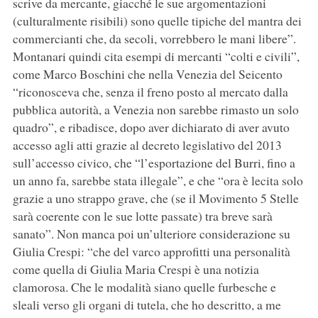
scrive da mercante, giacché le sue argomentazioni
(culturalmente risibili) sono quelle tipiche del mantra dei
commercianti che, da secoli, vorrebbero le mani libere”.
Montanari quindi cita esempi di mercanti “colti e civili”,
come Marco Boschini che nella Venezia del Seicento
“riconosceva che, senza il freno posto al mercato dalla
pubblica autorità, a Venezia non sarebbe rimasto un solo
quadro”, e ribadisce, dopo aver dichiarato di aver avuto
accesso agli atti grazie al decreto legislativo del 2013
sull’accesso civico, che “l’esportazione del Burri, fino a
un anno fa, sarebbe stata illegale”, e che “ora è lecita solo
grazie a uno strappo grave, che (se il Movimento 5 Stelle
sarà coerente con le sue lotte passate) tra breve sarà
sanato”. Non manca poi un’ulteriore considerazione su
Giulia Crespi: “che del varco approfitti una personalità
come quella di Giulia Maria Crespi è una notizia
clamorosa. Che le modalità siano quelle furbesche e
sleali verso gli organi di tutela, che ho descritto, a me