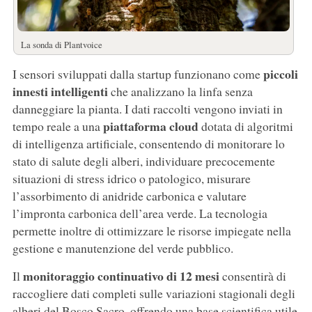
La sonda di Plantvoice
piccoli
I sensori sviluppati dalla startup funzionano come
innesti intelligenti
che analizzano la linfa senza
danneggiare la pianta. I dati raccolti vengono inviati in
piattaforma cloud
tempo reale a una
dotata di algoritmi
di intelligenza artificiale, consentendo di monitorare lo
stato di salute degli alberi, individuare precocemente
situazioni di stress idrico o patologico, misurare
l’assorbimento di anidride carbonica e valutare
l’impronta carbonica dell’area verde. La tecnologia
permette inoltre di ottimizzare le risorse impiegate nella
gestione e manutenzione del verde pubblico.
monitoraggio continuativo di 12 mesi
Il
consentirà di
raccogliere dati completi sulle variazioni stagionali degli
alberi del Bosco Sacro, offrendo una base scientifica utile