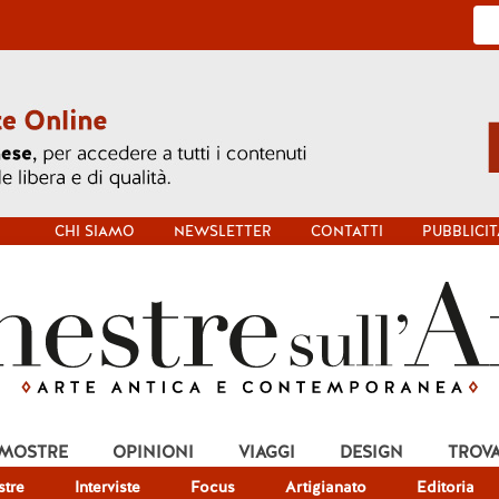
CHI SIAMO
NEWSLETTER
CONTATTI
PUBBLICIT
 MOSTRE
OPINIONI
VIAGGI
DESIGN
TROV
tre
Interviste
Focus
Artigianato
Editoria