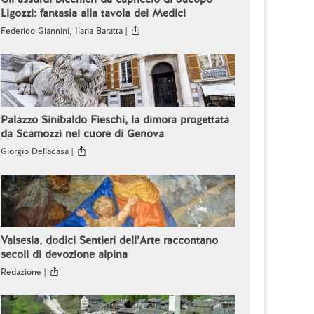
Ligozzi: fantasia alla tavola dei Medici
Federico Giannini, Ilaria Baratta |
Palazzo Sinibaldo Fieschi, la dimora progettata
da Scamozzi nel cuore di Genova
Giorgio Dellacasa |
Valsesia, dodici Sentieri dell’Arte raccontano
secoli di devozione alpina
Redazione |