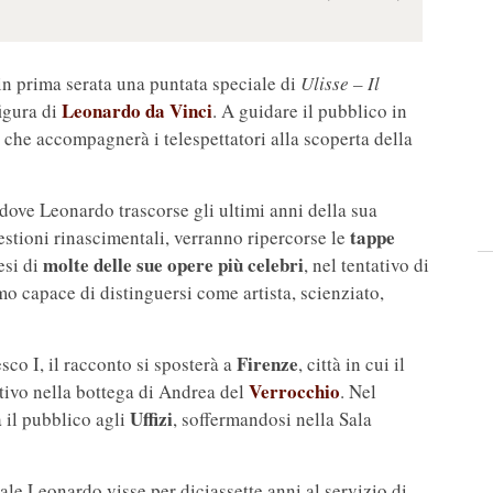
 in prima serata una puntata speciale di
Ulisse – Il
Leonardo da Vinci
figura di
. A guidare il pubblico in
, che accompagnerà i telespettatori alla scoperta della
 dove Leonardo trascorse gli ultimi anni della sua
tappe
gestioni rinascimentali, verranno ripercorse le
molte delle sue opere più celebri
si di
, nel tentativo di
o capace di distinguersi come artista, scienziato,
Firenze
co I, il racconto si sposterà a
, città in cui il
Verrocchio
tivo nella bottega di Andrea del
. Nel
Uffizi
il pubblico agli
, soffermandosi nella Sala
quale Leonardo visse per diciassette anni al servizio di