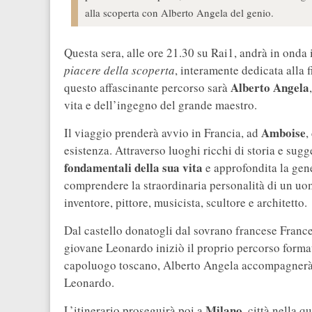
alla scoperta con Alberto Angela del genio.
Questa sera, alle ore 21.30 su Rai1, andrà in onda
piacere della scoperta
, interamente dedicata alla 
Alberto Angela
questo affascinante percorso sarà
vita e dell’ingegno del grande maestro.
Amboise
Il viaggio prenderà avvio in Francia, ad
,
esistenza. Attraverso luoghi ricchi di storia e sug
fondamentali della sua vita
e approfondita la gene
comprendere la straordinaria personalità di un uom
inventore, pittore, musicista, scultore e architetto.
Dal castello donatogli dal sovrano francese Frances
giovane Leonardo iniziò il proprio percorso forma
capoluogo toscano, Alberto Angela accompagnerà 
Leonardo.
Milano
L’itinerario proseguirà poi a
, città nella 