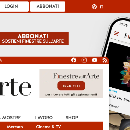
LOGIN
ABBONATI
IT
À
A MOSTRE
LAVORO
SHOP
Mercato
Cinema & TV