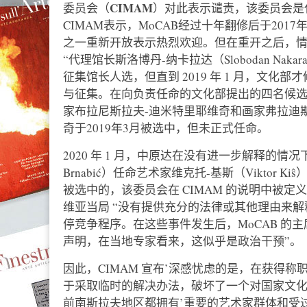
CIMAM
委员会（
）对此表示谴责，该委员会是
CIMAM表示，MoCAB经过十年翻修后于201
之一重新开放表示热烈欢迎。但在重开之后，
“代理馆长斯洛博丹-纳卡拉达（Slobodan Nak
征集馆长人选，但直到 2019 年 1 月，文
与征集。在向负责任命的文化部提出的四名候选
家布拉尼斯拉夫-迪米特里耶维奇和画家弗拉迪
奇于2019年3月被选中，但未正式任命。
2020 年 1 月，中原达在没有进一步解释的情
Brnabić）任命艺术家维克托-基斯（Viktor 
被选中的，该委员会在 CIMAM 的说明中被定
维亚当局 “没有提供充分的法律或其他理由来
停竞争程序。在这些事件发生后，MoCAB 的
声明，在当地专家看来，这似乎是政治干预”。
因此，CIMAM 宣布’深感忧虑的是，在获得
于采取临时的解决办法，破坏了一个对国家文化
前南斯拉夫地区都拥有’重要的艺术家群体和受