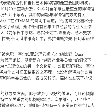
代表收藏古代和当代艺术博物馆的最重要国际机构。
7年10月20日重新开放，公众对塞尔维亚最重要的博物馆
情况却并不乐观，其中的问题与博物馆的方向有关：
arada）”在 CIMAM 的说明中写道，"他游说文化部公开
化部才修改了章程，允许任何有五年工作经验的专业人士参
人（前馆长中原达、总馆长佐兰-埃里奇、艺术史学
斯拉夫-什切潘诺维奇）中，弗拉迪斯拉夫-什切潘诺维
况下被免职，塞尔维亚总理安娜-布尔纳比奇（Ana
Kiŝ）为代理馆长。基斯是在 “创意产业委员会 ”的倡议下
义为 “总理设立的另一个文化部”。公报还解释说，塞尔
解释为什么对征集结果置之不理，也没有解释为什么暂
主席和科学委员会的一名成员辞职，媒体也发表了抗议
称职的领导层方面，似乎放弃了良好的做法，而且还倾向
特性至关重要的机构的稳定’。塞尔维亚，乃至整个
过教育的公众’，’他们应该拥有一个正常运作的当代艺