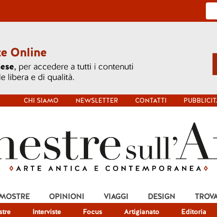
CHI SIAMO
NEWSLETTER
CONTATTI
PUBBLICIT
 MOSTRE
OPINIONI
VIAGGI
DESIGN
TROV
tre
Interviste
Focus
Artigianato
Editoria