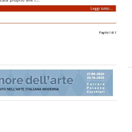
cata proprio alle f...
Leggi tutto...
Pagina 1 di 1