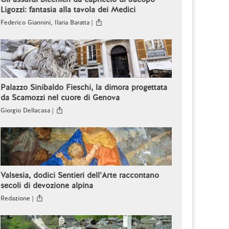
Ligozzi: fantasia alla tavola dei Medici
Federico Giannini, Ilaria Baratta |
Palazzo Sinibaldo Fieschi, la dimora progettata
da Scamozzi nel cuore di Genova
Giorgio Dellacasa |
Valsesia, dodici Sentieri dell’Arte raccontano
secoli di devozione alpina
Redazione |