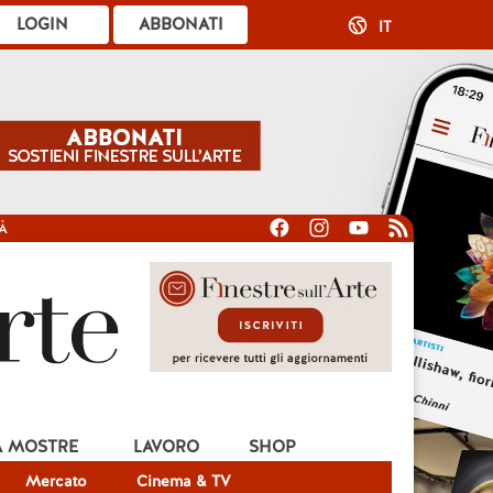
LOGIN
ABBONATI
IT
À
A MOSTRE
LAVORO
SHOP
Mercato
Cinema & TV