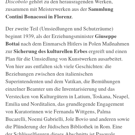
Discobolo
gehört zu den herausragenden Werken,
Sammlung
zusammen mit Meisterwerken aus der
Contini Bonacossi in Florenz
.
Der zweite Teil (Umsiedlungen und Schutzräume)
Giuseppe
beginnt 1939, als der Erziehungsminister
Bottai
nach dem Einmarsch Hitlers in Polen Maßnahmen
Sicherung des kulturellen Erbes
zur
ergreift und einen
Plan für die Umsiedlung von Kunstwerken ausarbeitet.
Von hier aus entfalten sich viele Geschichten: die
Beziehungen zwischen den italienischen
Superintendenten und dem Vatikan, die Bemühungen
einzelner Beamter um die Inventarisierung und das
Verstecken von Kulturgütern in Latium, Toskana, Neapel,
Emilia und Norditalien, das grundlegende Engagement
von Kuratorinnen wie Fernanda Wittgens, Palma
Bucarelli, Noemi Gabrielli, Jole Bovio und anderen sowie
die Plünderung der Jüdischen Bibliothek in Rom. Eine
der Schlüsselfiguren dieses Abschnitts ist Pasquale