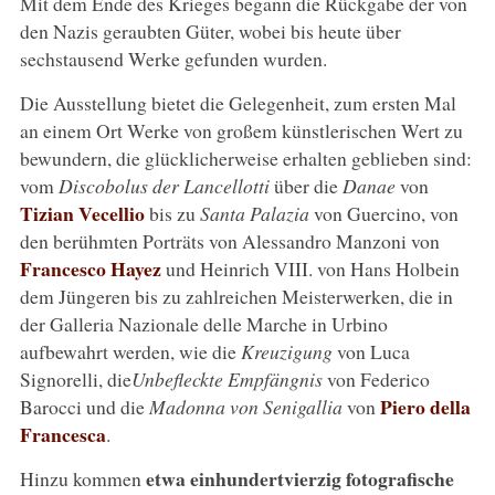
Mit dem Ende des Krieges begann die Rückgabe der von
den Nazis geraubten Güter, wobei bis heute über
sechstausend Werke gefunden wurden.
Die Ausstellung bietet die Gelegenheit, zum ersten Mal
an einem Ort Werke von großem künstlerischen Wert zu
bewundern, die glücklicherweise erhalten geblieben sind:
vom
Discobolus der Lancellotti
über die
Danae
von
Tizian Vecellio
bis zu
Santa Palazia
von Guercino, von
den berühmten Porträts von Alessandro Manzoni von
Francesco Hayez
und Heinrich VIII. von Hans Holbein
dem Jüngeren bis zu zahlreichen Meisterwerken, die in
der Galleria Nazionale delle Marche in Urbino
aufbewahrt werden, wie die
Kreuzigung
von Luca
Signorelli, die
Unbefleckte Empfängnis
von Federico
Piero della
Barocci und die
Madonna von Senigallia
von
Francesca
.
etwa einhundertvierzig fotografische
Hinzu kommen