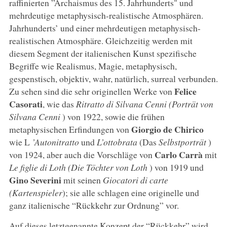
raffinierten ”Archaismus des 15. Jahrhunderts" und
mehrdeutige metaphysisch-realistische Atmosphären.
Jahrhunderts’ und einer mehrdeutigen metaphysisch-
realistischen Atmosphäre. Gleichzeitig werden mit
diesem Segment der italienischen Kunst spezifische
Begriffe wie Realismus, Magie, metaphysisch,
gespenstisch, objektiv, wahr, natürlich, surreal verbunden.
Felice
Zu sehen sind die sehr originellen Werke von
Casorati
, wie das
Ritratto di Silvana Cenni (Porträt von
Silvana Cenni
) von 1922, sowie die frühen
Giorgio de Chirico
metaphysischen Erfindungen von
wie L
’Autonitratto
und
L’ottobrata
(Das
Selbstporträt
)
Carlo Carrà
von 1924, aber auch die Vorschläge von
mit
Le figlie di Loth (Die Töchter von Loth
) von 1919 und
Gino Severini
mit seinen
Giocatori di carte
(Kartenspieler
); sie alle schlagen eine originelle und
ganz italienische “Rückkehr zur Ordnung” vor.
Auf dieses letztgenannte Konzept der “Rückkehr” wird