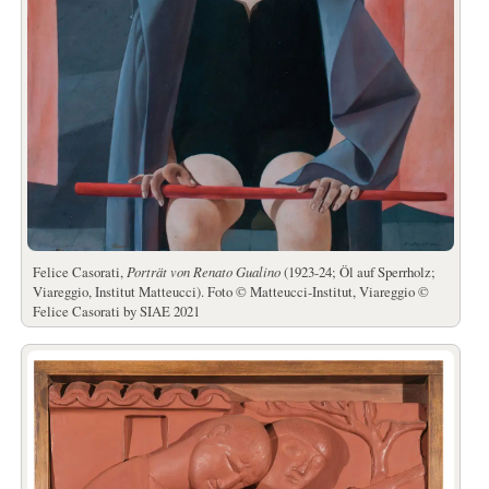
Felice Casorati,
Porträt von Renato Gualino
(1923-24; Öl auf Sperrholz;
Viareggio, Institut Matteucci). Foto © Matteucci-Institut, Viareggio ©
Felice Casorati by SIAE 2021