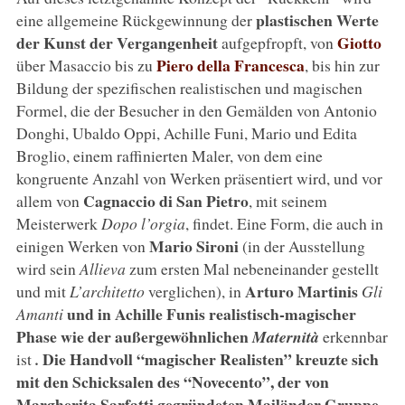
plastischen Werte
eine allgemeine Rückgewinnung der
der Kunst der Vergangenheit
Giotto
aufgepfropft, von
Piero della Francesca
über Masaccio bis zu
, bis hin zur
Bildung der spezifischen realistischen und magischen
Formel, die der Besucher in den Gemälden von Antonio
Donghi, Ubaldo Oppi, Achille Funi, Mario und Edita
Broglio, einem raffinierten Maler, von dem eine
kongruente Anzahl von Werken präsentiert wird, und vor
Cagnaccio di San Pietro
allem von
, mit seinem
Meisterwerk
Dopo l’orgia
, findet. Eine Form, die auch in
Mario Sironi
einigen Werken von
(in der Ausstellung
wird sein
Allieva
zum ersten Mal nebeneinander gestellt
Arturo Martinis
und mit
L’architetto
verglichen), in
Gli
und in Achille Funis realistisch-magischer
Amanti
Phase wie der außergewöhnlichen
Maternità
erkennbar
Die Handvoll “magischer Realisten” kreuzte sich
ist
.
mit den Schicksalen des “Novecento”, der von
Margherita Sarfatti gegründeten Mailänder Gruppe,