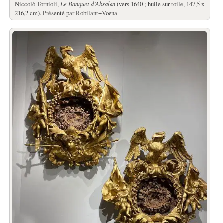
Niccolò Tornioli,
Le Banquet d’Absalon
(vers 1640 ; huile sur toile, 147,5 x
216,2 cm). Présenté par Robilant+Voena