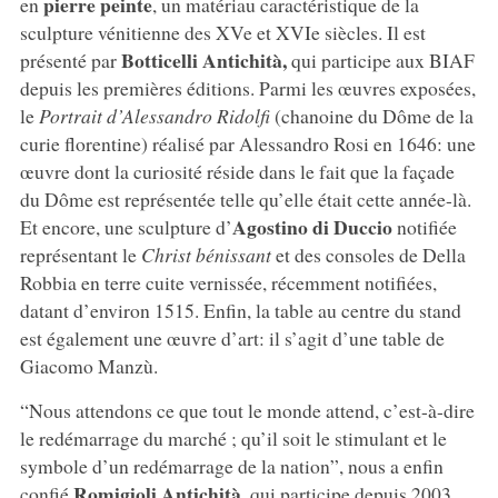
pierre peinte
en
, un matériau caractéristique de la
sculpture vénitienne des XVe et XVIe siècles. Il est
Botticelli Antichità,
présenté par
qui participe aux BIAF
depuis les premières éditions. Parmi les œuvres exposées,
le
Portrait d’Alessandro Ridolfi
(chanoine du Dôme de la
curie florentine) réalisé par Alessandro Rosi en 1646: une
œuvre dont la curiosité réside dans le fait que la façade
du Dôme est représentée telle qu’elle était cette année-là.
Agostino di Duccio
Et encore, une sculpture d’
notifiée
représentant le
Christ bénissant
et des consoles de Della
Robbia en terre cuite vernissée, récemment notifiées,
datant d’environ 1515. Enfin, la table au centre du stand
est également une œuvre d’art: il s’agit d’une table de
Giacomo Manzù.
“Nous attendons ce que tout le monde attend, c’est-à-dire
le redémarrage du marché ; qu’il soit le stimulant et le
symbole d’un redémarrage de la nation”, nous a enfin
Romigioli Antichità,
confié
qui participe depuis 2003.