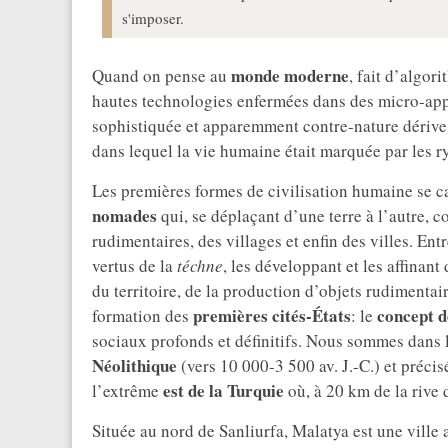
s'imposer.
monde moderne
Quand on pense au
, fait d’algor
hautes technologies enfermées dans des micro-appare
sophistiquée et apparemment contre-nature dériv
dans lequel la vie humaine était marquée par les ry
Les premières formes de civilisation humaine se c
nomades
qui, se déplaçant d’une terre à l’autre, c
rudimentaires, des villages et enfin des villes. Ent
vertus de la
téchne
, les développant et les affinant
du territoire, de la production d’objets rudimentaire
premières
cités-États
concept d
formation des
: le
sociaux profonds et définitifs. Nous sommes dans 
Néolithique
(vers 10 000-3 500 av. J.-C.) et préci
est de la Turquie
l’extrême
où, à 20 km de la rive 
Située au nord de Sanliurfa, Malatya est une ville 