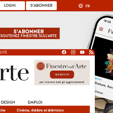
LOGIN
S’ABONNER
FR
CITÉ
DESIGN
EMPLOI
che
Cinéma, théâtre et télévision