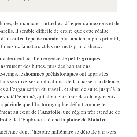
ithmes, de monnaies virtuelles, d’hyper-connexions et de
ils, il semble difficile de croire que cette réalité
autre type de monde
e d’un
, plus ancien et plus primitif,
thmes de la nature et les instincts primordiaux.
petits groupes
aractérisent par l’émergence de
onstruisent des huttes, puis des habitations
hommes préhistoriques
re-temps, les
ont appris les
 dans ses diverses applications: de la chasse à la défense
s à l’organisation du travail, et ainsi de suite jusqu’à la
e société
était né, qui allait entraîner des changements
période
la
que l’historiographie définit comme le
Anatolie
sément au cœur de l’
, une région très étendue de
plaine de Malatya
droite de l’Euphrate, s’étend la
.
ancienne dont l’histoire millénaire se déroule à travers