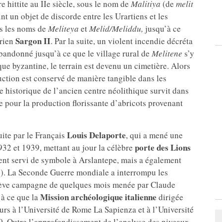
 hittite au IIe siècle, sous le nom de
Malitiya
(de
melit
int un objet de discorde entre les Urartiens et les
us les noms de
Meliteya
et
Melid/Meliddu,
jusqu’à ce
Sargon II
yrien
. Par la suite, un violent incendie décréta
a abandonné jusqu’à ce que le village rural de
Melitene
s’y
que byzantine, le terrain est devenu un cimetière. Alors
uction est conservé de manière tangible dans les
e historique de l’ancien centre néolithique survit dans
pour la production florissante d’abricots provenant
Louis Delaporte
uite par le Français
, qui a mené une
porte des Lions
1932 et 1939, mettant au jour la célèbre
ment servi de symbole à Arslantepe, mais a également
n
). La Seconde Guerre mondiale a interrompu les
brève campagne de quelques mois menée par Claude
Mission archéologique italienne
’à ce que la
dirigée
eurs à l’Université de Rome La Sapienza et à l’Université
60. Outre l’approfondissement de l’analyse des niveaux