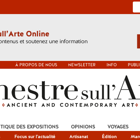
À PROPOS DE NOUS
NEWSLETTER
INFO
PUBLI
ITIQUE DES EXPOSITIONS
OPINIONS
VOYAGES
s
Focus sur l'actualité
Artisanat
Édition
Mar