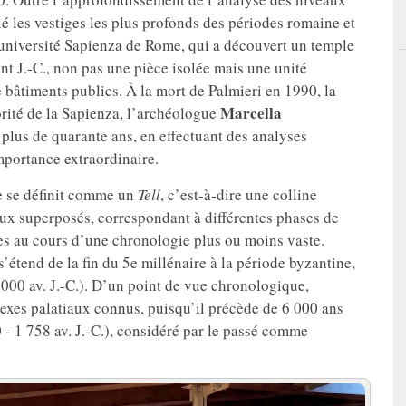
é les vestiges les plus profonds des périodes romaine et
’université Sapienza de Rome, qui a découvert un temple
ant J.-C., non pas une pièce isolée mais une unité
bâtiments publics. À la mort de Palmieri en 1990, la
Marcella
torité de la Sapienza, l’archéologue
 plus de quarante ans, en effectuant des analyses
importance extraordinaire.
e se définit comme un
Tell
, c’est-à-dire une colline
aux superposés, correspondant à différentes phases de
es au cours d’une chronologie plus ou moins vaste.
’étend de la fin du 5e millénaire à la période byzantine,
 000 av. J.-C.). D’un point de vue chronologique,
exes palatiaux connus, puisqu’il précède de 6 000 ans
 - 1 758 av. J.-C.), considéré par le passé comme