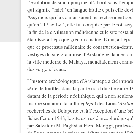
l’évolution de son toponyme: d’abord sous l’empire
qui signifie “miel” en langue hittite), puis elle dev
Assyriens qui la connaissaient respectivement so
qu’en 712 av.J.-C., elle fut conquise par le roi ass
la fin de la civilisation mélidienne et le site rest
établisse à l’époque gréco-romaine. Enfin, à l’épo
que ce processus millénaire de construction-destr
vestiges du site grandiose d’Arslantepe, la mémoir
la ville moderne de Malatya, mondialement connue 
des vergers locaux.
L’histoire archéologique d’Arslantepe a été introd
série de fouilles dans la partie nord du site entre 
datant de la période néolithique, qui a non seule
inspiré son nom: la colline
(Tepe
) des Lions
(Arsla
recherches de Delaporte et, à l’exception d’une 
Schaeffer en 1948, le site est resté inexploré jusqu
par Salvatore M. Puglisi et Piero Meriggi, profess
de Pavie, prenne le relais au début des années 19