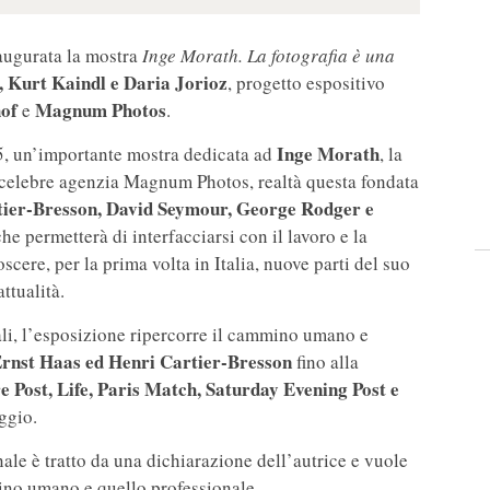
naugurata la mostra
Inge Morath. La fotografia è una
, Kurt Kaindl e Daria Jorioz
, progetto espositivo
of
Magnum Photos
e
.
Inge Morath
25, un’importante mostra dedicata ad
, la
celebre agenzia Magnum Photos, realtà questa fondata
tier-Bresson, David Seymour, George Rodger e
he permetterà di interfacciarsi con il lavoro e la
scere, per la prima volta in Italia, nuove parti del suo
ttualità.
li, l’esposizione ripercorre il cammino umano e
rnst Haas ed Henri Cartier-Bresson
fino alla
e Post, Life, Paris Match, Saturday Evening Post e
aggio.
nale è tratto da una dichiarazione dell’autrice e vuole
mino umano e quello professionale.