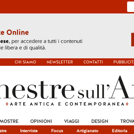
CHI SIAMO
NEWSLETTER
CONTATTI
PUBBLICIT
 MOSTRE
OPINIONI
VIAGGI
DESIGN
TROV
tre
Interviste
Focus
Artigianato
Editoria