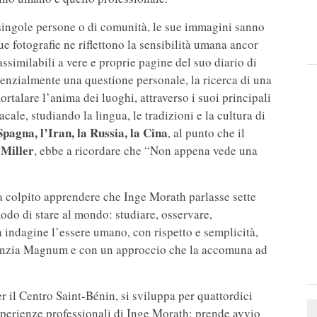
i singole persone o di comunità, le sue immagini sanno
ue fotografie ne riflettono la sensibilità umana ancor
ssimilabili a vere e proprie pagine del suo diario di
 essenzialmente una questione personale, la ricerca di una
ortalare l’anima dei luoghi, attraverso i suoi principali
ale, studiando la lingua, le tradizioni e la cultura di
 Spagna, l’Iran, la Russia, la Cina
, al punto che il
 Miller
, ebbe a ricordare che “Non appena vede una
ha colpito apprendere che Inge Morath parlasse sette
odo di stare al mondo: studiare, osservare,
a indagine l’essere umano, con rispetto e semplicità,
genzia Magnum e con un approccio che la accomuna ad
er il Centro Saint-Bénin, si sviluppa per quattordici
sperienze professionali di Inge Morath: prende avvio