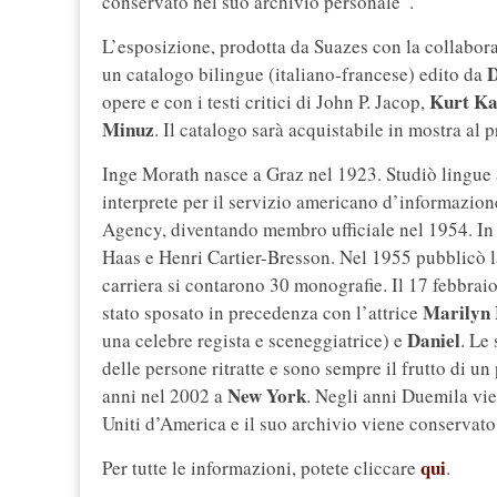
conservato nel suo archivio personale”.
L’esposizione, prodotta da Suazes con la collabo
D
un catalogo bilingue (italiano-francese) edito da
Kurt Ka
opere e con i testi critici di John P. Jacop,
Minuz
. Il catalogo sarà acquistabile in mostra al 
Inge Morath nasce a Graz nel 1923. Studiò lingue 
interprete per il servizio americano d’informazio
Agency, diventando membro ufficiale nel 1954. In q
Haas e Henri Cartier-Bresson. Nel 1955 pubblicò la 
carriera si contarono 30 monografie. Il 17 febbraio
Marilyn
stato sposato in precedenza con l’attrice
Daniel
una celebre regista e sceneggiatrice) e
. Le
delle persone ritratte e sono sempre il frutto di u
New York
anni nel 2002 a
. Negli anni Duemila vie
Uniti d’America e il suo archivio viene conservato 
qui
Per tutte le informazioni, potete cliccare
.