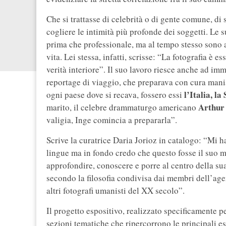
Che si trattasse di celebrità o di gente comune, d
cogliere le intimità più profonde dei soggetti. Le s
prima che professionale, ma al tempo stesso sono a
vita. Lei stessa, infatti, scrisse: “La fotografia è
verità interiore”. Il suo lavoro riesce anche ad imm
reportage di viaggio, che preparava con cura maniac
l’Italia, la
ogni paese dove si recava, fossero essi
Arthur
marito, il celebre drammaturgo americano
valigia, Inge comincia a prepararla”.
Scrive la curatrice Daria Jorioz in catalogo: “Mi 
lingue ma in fondo credo che questo fosse il suo m
approfondire, conoscere e porre al centro della su
secondo la filosofia condivisa dai membri dell’a
altri fotografi umanisti del XX secolo”.
Il progetto espositivo, realizzato specificamente p
sezioni tematiche che ripercorrono le principali e