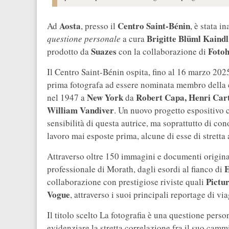
Aosta
Centro Saint-Bénin
Ad
, presso il
, è stata i
Brigitte Blüml Kaindl
questione personale
a cura
Suazes
Fotoh
prodotto da
con la collaborazione di
Il Centro Saint-Bénin ospita, fino al 16 marzo 20
prima fotografa ad essere nominata membro della 
New York
Robert Capa, Henri Car
nel 1947 a
da
William Vandiver
. Un nuovo progetto espositivo c
sensibilità di questa autrice, ma soprattutto di cono
lavoro mai esposte prima, alcune di esse di stretta a
Attraverso oltre 150 immagini e documenti origina
E
professionale di Morath, dagli esordi al fianco di
Pictur
collaborazione con prestigiose riviste quali
Vogue
, attraverso i suoi principali reportage di vi
Il titolo scelto La fotografia è una questione perso
evidenziare la stretta correlazione fra il suo cam