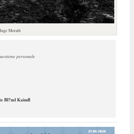
a Inge Morath
questione personale
tte Bl?ml Kaindl