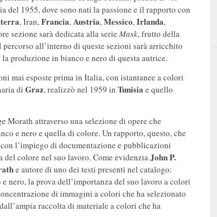
zia del 1955, dove sono nati la passione e il rapporto con
lterra
Francia
Austria
Messico
Irlanda
, Iran,
,
,
,
,
ore sezione sarà dedicata alla serie
Mask
, frutto della
Il percorso all’interno di queste sezioni sarà arricchito
 la produzione in bianco e nero di questa autrice.
oni mai esposte prima in Italia, con istantanee a colori
Graz
Tunisia
naria di
, realizzò nel 1959 in
e quello
Inge Morath attraverso una selezione di opere che
anco e nero e quella di colore. Un rapporto, questo, che
vo con l’impiego di documentazione e pubblicazioni
John P.
a del colore nel suo lavoro. Come evidenzia
rath
e autore di uno dei testi presenti nel catalogo:
e nero, la prova dell’importanza del suo lavoro a colori
 concentrazione di immagini a colori che ha selezionato
all’ampia raccolta di materiale a colori che ha