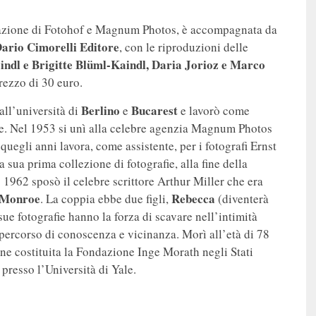
razione di Fotohof e Magnum Photos, è accompagnata da
ario Cimorelli Editore
, con le riproduzioni delle
indl e Brigitte Blüml-Kaindl, Daria Jorioz e Marco
prezzo di 30 euro.
Berlino
Bucarest
all’università di
e
e lavorò come
ne. Nel 1953 si unì alla celebre agenzia Magnum Photos
uegli anni lavora, come assistente, per i fotografi Ernst
sua prima collezione di fotografie, alla fine della
 1962 sposò il celebre scrittore Arthur Miller che era
 Monroe
Rebecca
. La coppia ebbe due figli,
(diventerà
 sue fotografie hanno la forza di scavare nell’intimità
n percorso di conoscenza e vicinanza. Morì all’età di 78
ne costituita la Fondazione Inge Morath negli Stati
presso l’Università di Yale.