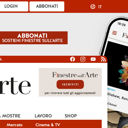
LOGIN
ABBONATI
IT
À
A MOSTRE
LAVORO
SHOP
Mercato
Cinema & TV