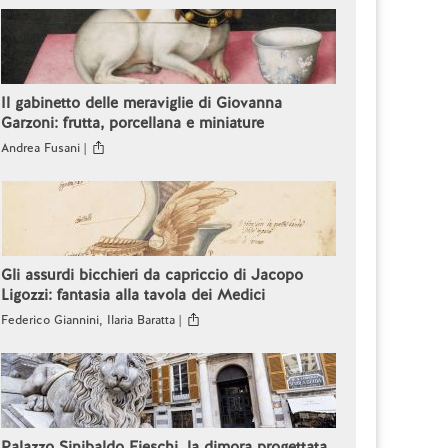
Il gabinetto delle meraviglie di Giovanna
Garzoni: frutta, porcellana e miniature
Andrea Fusani |
Gli assurdi bicchieri da capriccio di Jacopo
Ligozzi: fantasia alla tavola dei Medici
Federico Giannini, Ilaria Baratta |
Palazzo Sinibaldo Fieschi, la dimora progettata