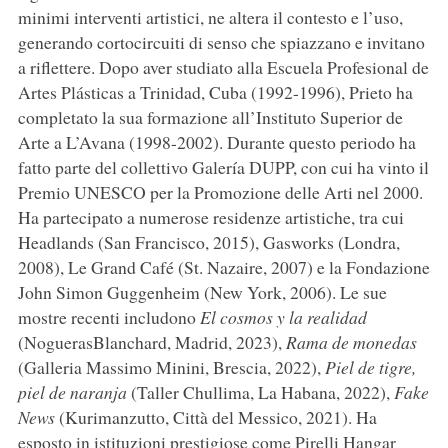
minimi interventi artistici, ne altera il contesto e l’uso,
generando cortocircuiti di senso che spiazzano e invitano
a riflettere. Dopo aver studiato alla Escuela Profesional de
Artes Plásticas a Trinidad, Cuba (1992-1996), Prieto ha
completato la sua formazione all’Instituto Superior de
Arte a L’Avana (1998-2002). Durante questo periodo ha
fatto parte del collettivo Galería DUPP, con cui ha vinto il
Premio UNESCO per la Promozione delle Arti nel 2000.
Ha partecipato a numerose residenze artistiche, tra cui
Headlands (San Francisco, 2015), Gasworks (Londra,
2008), Le Grand Café (St. Nazaire, 2007) e la Fondazione
John Simon Guggenheim (New York, 2006). Le sue
mostre recenti includono
El cosmos y la realidad
(NoguerasBlanchard, Madrid, 2023),
Rama de monedas
(Galleria Massimo Minini, Brescia, 2022),
Piel de tigre,
piel de naranja
(Taller Chullima, La Habana, 2022),
Fake
News
(Kurimanzutto, Città del Messico, 2021). Ha
esposto in istituzioni prestigiose come Pirelli Hangar