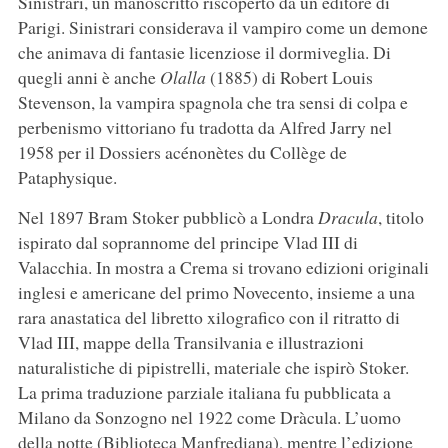
Sinistrari, un manoscritto riscoperto da un editore di
Parigi. Sinistrari considerava il vampiro come un demone
che animava di fantasie licenziose il dormiveglia. Di
quegli anni è anche
Olalla
(1885) di Robert Louis
Stevenson, la vampira spagnola che tra sensi di colpa e
perbenismo vittoriano fu tradotta da Alfred Jarry nel
1958 per il Dossiers acénonètes du Collège de
Pataphysique.
Nel 1897 Bram Stoker pubblicò a Londra
Dracula
, titolo
ispirato dal soprannome del principe Vlad III di
Valacchia. In mostra a Crema si trovano edizioni originali
inglesi e americane del primo Novecento, insieme a una
rara anastatica del libretto xilografico con il ritratto di
Vlad III, mappe della Transilvania e illustrazioni
naturalistiche di pipistrelli, materiale che ispirò Stoker.
La prima traduzione parziale italiana fu pubblicata a
Milano da Sonzogno nel 1922 come Dràcula. L’uomo
della notte (Biblioteca Manfrediana), mentre l’edizione