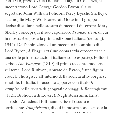
Nel 1816, presso Villa Diodati sul lago di Costanza, si
incontrarono Lord George Gordon Byron, il suo
segretario John William Polidori, Percy Bysshe Shelley e
sua moglie Mary Wollstonecraft Godwin. Il gruppo
decise di sfidarsi nella stesura di racconti di terrore. Mary
Shelley concepì qui il suo capolavoro
Frankenstein
, di cui
in mostra è esposta la prima edizione italiana (de Luigi,
1944). Dall’ispirazione di un racconto incompiuto di
Lord Byron,
A Fragment
(una copia tarda ottocentesca e
una delle prime traduzioni italiane sono esposte), Polidori
scrisse
The Vampyre
(1819), il primo racconto moderno
sul tema. Lord Ruthven, ispirato da Byron, è una figura
crudele che agisce all’interno della società alto-borghese
e nobile. In Italia, il racconto apparve con titolo
Il
vampiro
nella rivista di geografia e viaggi
Il Raccoglitore
(1821, Biblioteca di Lovere). Negli stessi anni, Ernst
Theodor Amadeus Hoffmann scrisse l’oscura e
terrificante
Vampirismus
, di cui in mostra sono esposte la