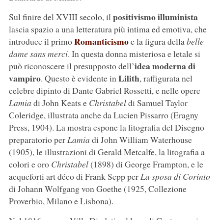
positivismo illuminista
Sul finire del XVIII secolo, il
lascia spazio a una letteratura più intima ed emotiva, che
Romanticismo
introduce il primo
e la figura della
belle
dame sans merci
. In questa donna misteriosa e letale si
idea moderna di
può riconoscere il presupposto dell’
vampiro
Lilith
. Questo è evidente in
, raffigurata nel
celebre dipinto di Dante Gabriel Rossetti, e nelle opere
Lamia
di John Keats e
Christabel
di Samuel Taylor
Coleridge, illustrata anche da Lucien Pissarro (Eragny
Press, 1904). La mostra espone la litografia del Disegno
preparatorio per
Lamia
di John William Waterhouse
(1905), le illustrazioni di Gerald Metcalfe, la litografia a
colori e oro
Christabel
(1898) di George Frampton, e le
acqueforti art déco di Frank Sepp per
La sposa di Corinto
di Johann Wolfgang von Goethe (1925, Collezione
Proverbio, Milano e Lisbona).