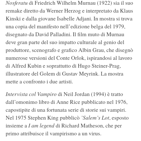
Nosferatu
di Friedrich Wilhelm Murnau (1922) sia il suo
remake diretto da Werner Herzog e interpretato da Klaus
Kinski e dalla giovane Isabelle Adjani. In mostra si trova
una copia del manifesto nell’edizione belga del 1979,
disegnato da David Palladini. Il film muto di Murnau
deve gran parte del suo impatto culturale al genio del
produttore, scenografo e grafico Albin Grau, che disegnò
numerose versioni del Conte Orlok, ispirandosi al lavoro
di Alfred Kubin e soprattutto di Hugo Steiner-Prag,
illustratore del Golem di Gustav Meyrink. La mostra
mette a confronto i due artisti.
Intervista col Vampiro
di Neil Jordan (1994) è tratto
dall’omonimo libro di Anne Rice pubblicato nel 1976,
capostipite di una fortunata serie di storie sui vampiri.
Nel 1975 Stephen King pubblicò
’Salem’s Lot
, esposto
insieme a
I am legend
di Richard Matheson, che per
primo attribuisce il vampirismo a un virus.