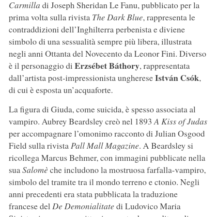
Carmilla
di Joseph Sheridan Le Fanu, pubblicato per la
prima volta sulla rivista
The Dark Blue
, rappresenta le
contraddizioni dell’Inghilterra perbenista e diviene
simbolo di una sessualità sempre più libera, illustrata
negli anni Ottanta del Novecento da Leonor Fini. Diverso
Erzsébet Báthory
è il personaggio di
, rappresentata
István Csók
dall’artista post-impressionista ungherese
,
di cui è esposta un’acquaforte.
La figura di Giuda, come suicida, è spesso associata al
vampiro. Aubrey Beardsley creò nel 1893
A Kiss of Judas
per accompagnare l’omonimo racconto di Julian Osgood
Field sulla rivista
Pall Mall Magazine
. A Beardsley si
ricollega Marcus Behmer, con immagini pubblicate nella
sua
Salomè
che includono la mostruosa farfalla-vampiro,
simbolo del tramite tra il mondo terreno e ctonio. Negli
anni precedenti era stata pubblicata la traduzione
francese del
De Demonialitate
di Ludovico Maria