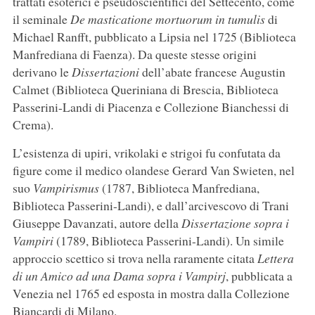
trattati esoterici e pseudoscientifici del Settecento, come
il seminale
De masticatione mortuorum in tumulis
di
Michael Ranfft, pubblicato a Lipsia nel 1725 (Biblioteca
Manfrediana di Faenza). Da queste stesse origini
derivano le
Dissertazioni
dell’abate francese Augustin
Calmet (Biblioteca Queriniana di Brescia, Biblioteca
Passerini-Landi di Piacenza e Collezione Bianchessi di
Crema).
L’esistenza di upiri, vrikolaki e strigoi fu confutata da
figure come il medico olandese Gerard Van Swieten, nel
suo
Vampirismus
(1787, Biblioteca Manfrediana,
Biblioteca Passerini-Landi), e dall’arcivescovo di Trani
Giuseppe Davanzati, autore della
Dissertazione sopra i
Vampiri
(1789, Biblioteca Passerini-Landi). Un simile
approccio scettico si trova nella raramente citata
Lettera
di un Amico ad una Dama sopra i Vampirj
, pubblicata a
Venezia nel 1765 ed esposta in mostra dalla Collezione
Biancardi di Milano.