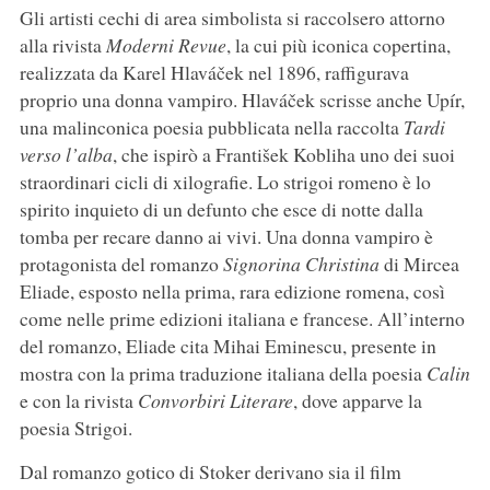
Gli artisti cechi di area simbolista si raccolsero attorno
alla rivista
Moderni Revue
, la cui più iconica copertina,
realizzata da Karel Hlaváček nel 1896, raffigurava
proprio una donna vampiro. Hlaváček scrisse anche Upír,
una malinconica poesia pubblicata nella raccolta
Tardi
verso l’alba
, che ispirò a František Kobliha uno dei suoi
straordinari cicli di xilografie. Lo strigoi romeno è lo
spirito inquieto di un defunto che esce di notte dalla
tomba per recare danno ai vivi. Una donna vampiro è
protagonista del romanzo
Signorina Christina
di Mircea
Eliade, esposto nella prima, rara edizione romena, così
come nelle prime edizioni italiana e francese. All’interno
del romanzo, Eliade cita Mihai Eminescu, presente in
mostra con la prima traduzione italiana della poesia
Calin
e con la rivista
Convorbiri Literare
, dove apparve la
poesia Strigoi.
Dal romanzo gotico di Stoker derivano sia il film