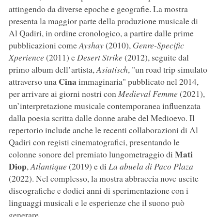
attingendo da diverse epoche e geografie. La mostra
presenta la maggior parte della produzione musicale di
Al Qadiri, in ordine cronologico, a partire dalle prime
pubblicazioni come
Ayshay
(2010),
Genre-Specific
Xperience
(2011) e
Desert Strike
(2012), seguite dal
primo album dell’artista,
Asiatisch
, "un road trip simulato
Cina
attraverso una
immaginaria" pubblicato nel 2014,
per arrivare ai giorni nostri con
Medieval Femme
(2021),
un’interpretazione musicale contemporanea influenzata
dalla poesia scritta dalle donne arabe del Medioevo. Il
repertorio include anche le recenti collaborazioni di Al
Qadiri con registi cinematografici, presentando le
Mati
colonne sonore del premiato lungometraggio di
Diop
,
Atlantique
(2019) e di
La abuela di Paco Plaza
(2022). Nel complesso, la mostra abbraccia nove uscite
discografiche e dodici anni di sperimentazione con i
linguaggi musicali e le esperienze che il suono può
generare.