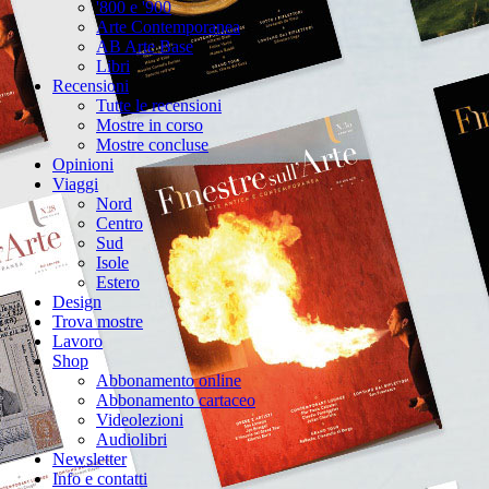
'800 e '900
Arte Contemporanea
AB Arte Base
Libri
Recensioni
Tutte le recensioni
Mostre in corso
Mostre concluse
Opinioni
Viaggi
Nord
Centro
Sud
Isole
Estero
Design
Trova mostre
Lavoro
Shop
Abbonamento online
Abbonamento cartaceo
Videolezioni
Audiolibri
Newsletter
Info e contatti