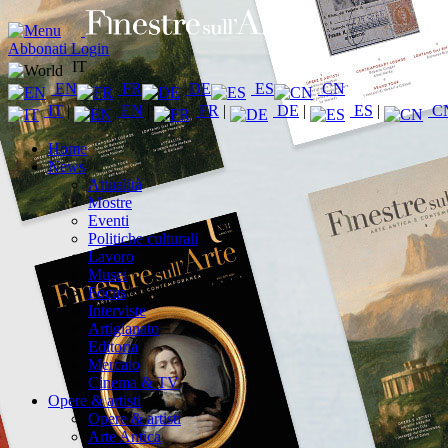
Abbonati
Login
IT
EN
FR
DE
ES
CN
IT
|
EN
|
FR
|
DE
|
ES
|
C
Home
News
Attualità
Mostre
Eventi
Politiche culturali
Lavoro
Musei
Focus
Interviste
Artigianato
Editoria
Mercato
Cinema & TV
Opere & artisti
Opere & artisti
Arte Antica