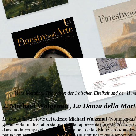
Hans Memling,
Triptychon der Irdischen Eitelkeit und der Hi
2. Michael Wolgemut,
La Danza della Mort
La Danza della Morte
del tedesco
Michael
Wolgemut
(Norimberga, 1
grandi volumi illustrati a stampa. Nella rappresentazione della
Danza 
danzano in compagnia di scheletri, simboli della visione tardo-medieval
per la
vanitas
, che spingeva a riflettere sul significato delle ambizioni