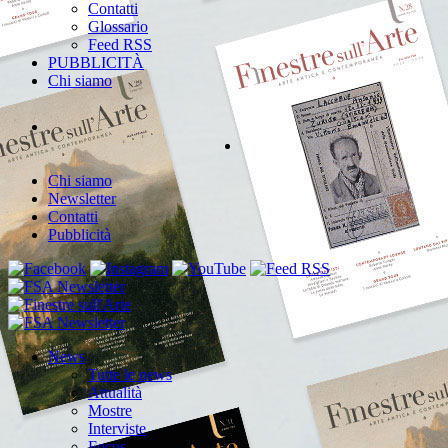
Contatti
Glossario
Feed RSS
PUBBLICITÀ
Chi siamo
Chi siamo
Newsletter
Contatti
Pubblicità
News
Tutte le news
Attualità
Mostre
Interviste
Focus