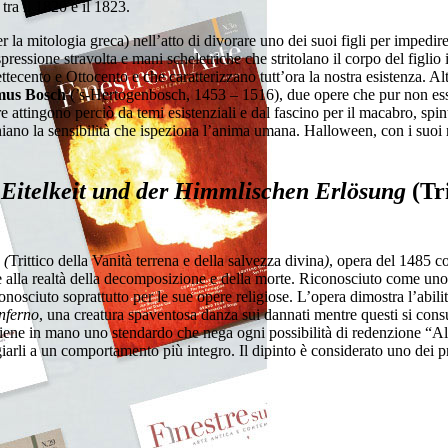
ra il 1820 e il 1823.
r la mitologia greca) nell’atto di divorare uno dei suoi figli per impedi
essione stravolta e mani scheletriche che stritolano il corpo del figlio 
 Settecento e Ottocento e che caratterizzano tutt’ora la nostra esistenza. A
mus
Bosch
(’s-Hertogenbosch, 1453 – 1516), due opere che pur non ess
re attingono perciò da temi esistenziali e dal fascino per il macabro, spin
hiano la sensibilità che ispeziona l’anima umana. Halloween, con i suoi r
 Eitelkeit und der Himmlischen Erlösung
(Tri
 (
Trittico della Vanità terrena e della salvezza divina
)
, opera del 1485 c
 alla realtà della decomposizione e della morte. Riconosciuto come uno 
nosciuto soprattutto per le sue opere religiose. L’opera dimostra l’abili
nferno
, una creatura spaventosa danza sui dannati mentre questi si con
e tiene in mano uno stendardo che nega ogni possibilità di redenzione “Al
arli a un comportamento più integro. Il dipinto è considerato uno dei pri