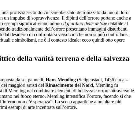
re una profezia secondo cui sarebbe stato detronizzato da uno di loro.
in un impulso di sopravvivenza. Il dipinti dell’orrore portano anche a
ltri esempi significativi includono
Il giardino delle delizie
databile al
endo tradizionalmente dell’orrore presentano immagini disturbanti
ti dal desiderio di confrontarsi verso ciò che non si può controllare.
ituali e simbolismi, ne è il contesto ideale: ecco quindi otto opere
ttico della vanità terrena e della salvezza
omposta da sei pannelli,
Hans Memling
(Seligenstadt, 1436 circa –
dei maggiori artisti del
Rinascimento del Nord
, Memling fu
tà di Memling nel combinare elementi di bellezza e orrore attraverso le
sumano nel fuoco eterno. Memling intensifica l’orrore, facendo sì che
l’inferno non c’è speranza”. La scena appartiene a un altare più
mi esempi di arte incentrata sull’orrore.