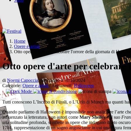
Shop
Home
Opere e artisti
Otto opere d'arte per celebrare l'orrore della giornata di Hallow
Otto opere d'arte per celebrare 
di
Noemi Capoccia
, pubblicato il 31/10/2024
Categorie:
Opere e artisti
/ Argomenti:
Halloween
1
Tutti conoscono L’Incubo di Füssli, o L’Urlo di Munch ma quanti hanno
Quando parliamo di Halloween è impossibile non analizzare l’arte che c
influenzato la letteratura, con autori come
Mary Shelley
e il suo
Fran
una solitudine profonda, si riflette in opere che indagano il lato oscuro
1781, rappresentazione di un sogno angosciante in cui una figura fe