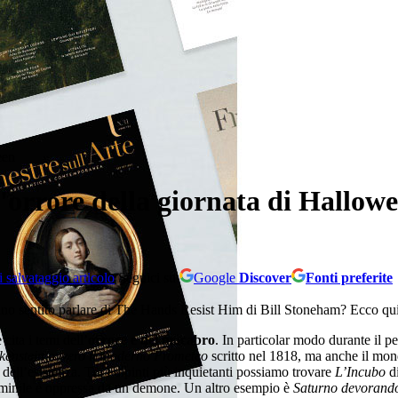
een
l'orrore della giornata di Hallow
Seguici su
Google
Discover
Fonti preferite
 sentito parlare di The Hands Resist Him di Bill Stoneham? Ecco quindi
ita i temi dell’
orrore e del macabro
. In particolar modo durante il p
kenstein ovvero il moderno Prometeo
scritto nel 1818, ma anche il mond
 dell’esistenza. Tra i dipinti più inquietanti possiamo trovare
L’Incubo
d
mminile è oppressa da un demone. Un altro esempio è
Saturno devorando 