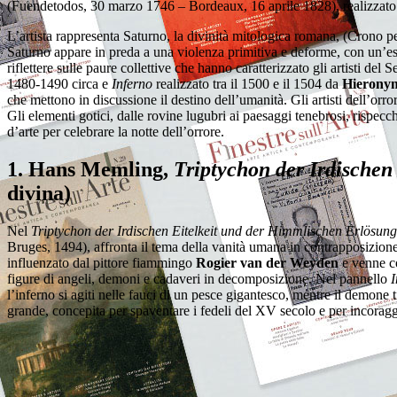
(Fuendetodos, 30 marzo 1746 – Bordeaux, 16 aprile 1828), realizzato t
L’artista rappresenta Saturno, la divinità mitologica romana, (Crono pe
Saturno appare in preda a una violenza primitiva e deforme, con un’espr
riflettere sulle paure collettive che hanno caratterizzato gli artisti del
1480-1490 circa e
Inferno
realizzato tra il 1500 e il 1504 da
Hierony
che mettono in discussione il destino dell’umanità. Gli artisti dell’orro
Gli elementi gotici, dalle rovine lugubri ai paesaggi tenebrosi, rispecc
d’arte per celebrare la notte dell’orrore.
1. Hans Memling,
Triptychon der Irdischen
divina)
Nel
Triptychon der Irdischen Eitelkeit und der Himmlischen Erlösung
Bruges, 1494), affronta il tema della vanità umana in contrapposizione
influenzato dal pittore fiammingo
Rogier van der Weyden
e venne co
figure di angeli, demoni e cadaveri in decomposizione. Nel pannello
I
l’inferno si agiti nelle fauci di un pesce gigantesco, mentre il demon
grande, concepita per spaventare i fedeli del XV secolo e per incoraggi