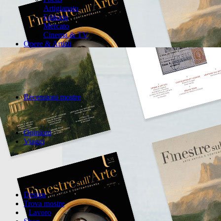
Artigianato
Editoria
Mercato
Cinema & TV
Opere & Artisti
Recensioni mostre
Opinioni
Viaggi
Design
Trova mostre
Lavoro