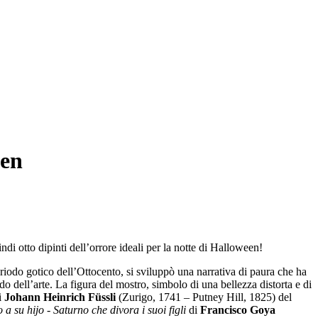
een
 otto dipinti dell’orrore ideali per la notte di Halloween!
eriodo gotico dell’Ottocento, si sviluppò una narrativa di paura che ha
o dell’arte. La figura del mostro, simbolo di una bellezza distorta e di
i
Johann Heinrich Füssli
(Zurigo, 1741 – Putney Hill, 1825) del
a su hijo - Saturno che divora i suoi figli
di
Francisco Goya