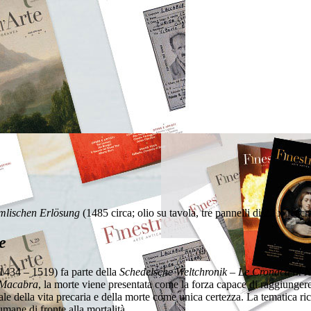
mmlischen Erlösung
(1485 circa; olio su tavola, tre pannelli di 22 x 15
e
434 – 1519) fa parte della
Schedelsche Weltchronik – Le Cronaca di 
Macabra
, la morte viene presentata come la forza capace di raggiungere
e della vita precaria e della morte come unica certezza. La tematica ric
 umane di fronte alla mortalità.