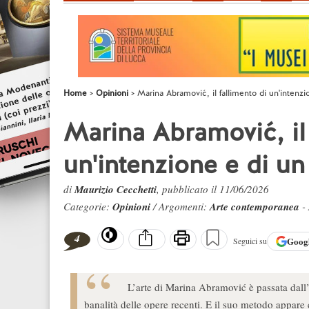
Home
Opinioni
Marina Abramović, il fallimento di un'intenz
Marina Abramović, il 
un'intenzione e di u
di
Maurizio Cecchetti
, pubblicato il 11/06/2026
Categorie:
Opinioni
/ Argomenti:
Arte contemporanea
-
4
Goog
Seguici su
L’arte di Marina Abramović è passata dall’
banalità delle opere recenti. E il suo metodo appar