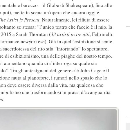
cimentale e barocco – il Globe di Shakespeare), fino alle
n poi), mette in scena un’opera che ancora oggi è
The Artist is Present
. Naturalmente, lei rifiuta di essere
soltanto se stessa: “l’unico teatro che faccio è il mio, la
el 2015 a Sarah Thornton (
33 artisti in tre atti
, Feltrinelli:
rformance newyorkese). Già in quell’esibizione si sente
 sacerdotessa del rito stia “intortando” lo spettatore,
re di esibizionismo, una delle piaghe del nostro tempo.
bi aumentano quando ci s’interroga su quale sia
colo”. Tra gli antesignani del genere c’è John Cage e il
zione muta al pianoforte, i rumori nello spazio che lo
e non deve essere diversa dalla vita, ma qualcosa che
imbolismo che trasformandosi in prassi d’avanguardia
ys.