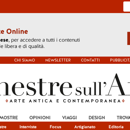
CHI SIAMO
NEWSLETTER
CONTATTI
PUBBLICIT
 MOSTRE
OPINIONI
VIAGGI
DESIGN
TROV
tre
Interviste
Focus
Artigianato
Editoria