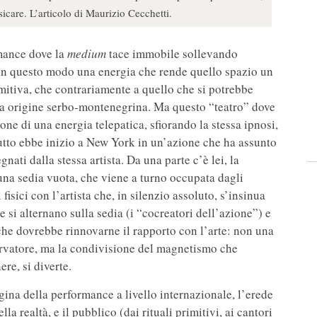
care. L’articolo di Maurizio Cecchetti.
rmance dove la
medium
tace immobile sollevando
 in questo modo una energia che rende quello spazio un
imitiva, che contrariamente a quello che si potrebbe
a origine serbo-montenegrina. Ma questo “teatro” dove
ione di una energia telepatica, sfiorando la stessa ipnosi,
utto ebbe inizio a New York in un’azione che ha assunto
nati dalla stessa artista. Da una parte c’è lei, la
e una sedia vuota, che viene a turno occupata dagli
 fisici con l’artista che, in silenzio assoluto, s’insinua
e si alternano sulla sedia (i “cocreatori dell’azione”) e
, che dovrebbe rinnovarne il rapporto con l’arte: non una
servatore, ma la condivisione del magnetismo che
ere, si diverte.
ina della performance a livello internazionale, l’erede
lla realtà, e il pubblico (dai rituali primitivi, ai cantori