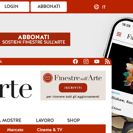
LOGIN
ABBONATI
IT
À
A MOSTRE
LAVORO
SHOP
Mercato
Cinema & TV