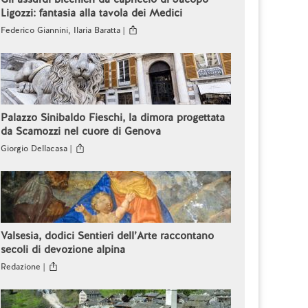
Ligozzi: fantasia alla tavola dei Medici
Federico Giannini, Ilaria Baratta |
Palazzo Sinibaldo Fieschi, la dimora progettata
da Scamozzi nel cuore di Genova
Giorgio Dellacasa |
Valsesia, dodici Sentieri dell’Arte raccontano
secoli di devozione alpina
Redazione |