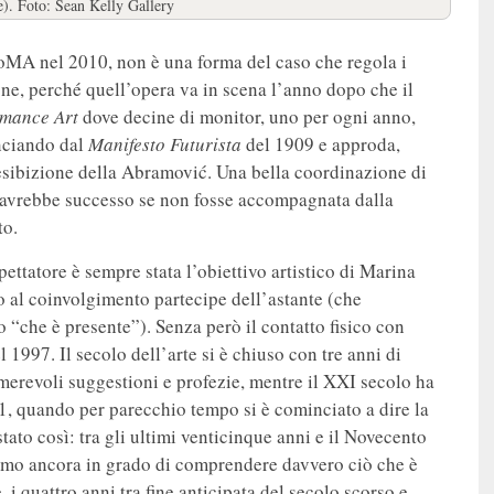
). Foto: Sean Kelly Gallery
MA nel 2010, non è una forma del caso che regola i
one, perché quell’opera va in scena l’anno dopo che il
rmance Art
dove decine di monitor, uno per ogni anno,
ciando dal
Manifesto Futurista
del 1909 e approda,
esibizione della Abramović. Una bella coordinazione di
n avrebbe successo se non fosse accompagnata dalla
to.
ettatore è sempre stata l’obiettivo artistico di Marina
o al coinvolgimento partecipe dell’astante (che
 “che è presente”). Senza però il contatto fisico con
l 1997. Il secolo dell’arte si è chiuso con tre anni di
umerevoli suggestioni e profezie, mentre il XXI secolo ha
1, quando per parecchio tempo si è cominciato a dire la
ato così: tra gli ultimi venticinque anni e il Novecento
siamo ancora in grado di comprendere davvero ciò che è
i quattro anni tra fine anticipata del secolo scorso e