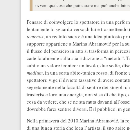
ovvero qualcosa che può curare ma può anche intossi
Pensare di coinvolgere lo spettatore in una perfo
lentamente lo sguardo verso di lui e trasmettendo
temenos
, un recinto sacro: è una idea piuttosto pr
supporre appartiene a Marina Abramović per la su
il flusso del pensiero in atto si trasforma in percez
cade fatalmente sulla sua riduzione a “metodo”. T
subito un valore iconico: un tavolo, due sedie, diseg
medium
, in una sorta abito-tunica rosso, di front
spettatori: vige il divieto tassativo di avere contatti
segretamente nella facoltà di sentire dei singoli ch
trasferisce loro una energia, non si sa di che tipo
cosa da vedere, che se ne sta muta davanti all’os
dovrebbe farci sentire diversi. E il pubblico, in gen
Nella primavera del 2010 Marina Abramović, la reg
di una lunga storia che lega l’artista, il suo agire ne