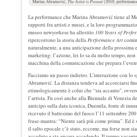
Marina Abramović,
The Artist is Present
(2010; performance
La performance che Marina Abramović tiene al Mo
rapporti fra artisti e musei, e la loro programmazi
museo newyorkese ha allestito
100 Years of Perfo
ripercorrono la storia della
Performance Art
comin
naturalmente, a una anticipazione della prossima 
marketing: l’azione, lei lo sa da molto tempo, no
macchina della comunicazione che prepara l’even
Facciamo un passo indietro. L’interazione con lo sp
Abramović. La distanza tendeva ad accorciarsi fin
etimologicamente è colui che “sta accanto", ovvero
l’artista. Fu così anche alla Biennale di Venezia de
anticipo sulla data iconica, Duemila, fonte di inn
ricevuto il battesimo del fuoco l’11 settembre 200
frase-mantra: “Niente sarà più come prima”. Ed è st
il salto epocale c’è stato, eccome, ma forse non 
accaduto e sta ancora accadendo. Il tempo vacante, 