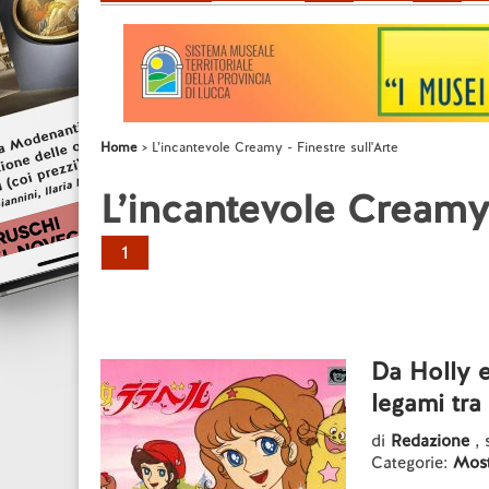
Home
L’incantevole Creamy - Finestre sull'Arte
L’incantevole Creamy 
1
Da Holly e
legami tr
di
Redazione
,
Categorie:
Most