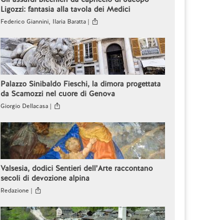
Ligozzi: fantasia alla tavola dei Medici
Federico Giannini, Ilaria Baratta |
Palazzo Sinibaldo Fieschi, la dimora progettata
da Scamozzi nel cuore di Genova
Giorgio Dellacasa |
Valsesia, dodici Sentieri dell’Arte raccontano
secoli di devozione alpina
Redazione |