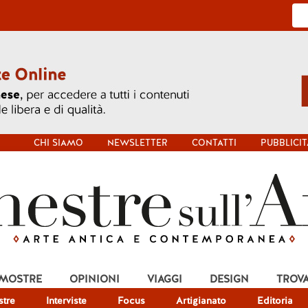
CHI SIAMO
NEWSLETTER
CONTATTI
PUBBLICIT
 MOSTRE
OPINIONI
VIAGGI
DESIGN
TROV
tre
Interviste
Focus
Artigianato
Editoria