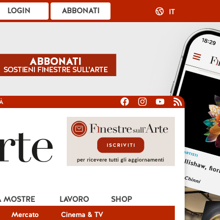
LOGIN
ABBONATI
IT
À
A MOSTRE
LAVORO
SHOP
Mercato
Cinema & TV