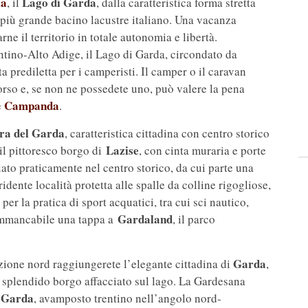
ia
Lago di Garda
, il
, dalla caratteristica forma stretta
il più grande bacino lacustre italiano. Una vacanza
rne il territorio in totale autonomia e libertà.
tino-Alto Adige, il Lago di Garda, circondato da
 prediletta per i camperisti. Il camper o il caravan
corso e, se non ne possedete uno, può valere la pena
Campanda
e
.
ra del Garda
, caratteristica cittadina con centro storico
Lazise
il pittoresco borgo di
, con cinta muraria e porte
to praticamente nel centro storico, da cui parte una
 ridente località protetta alle spalle da colline rigogliose,
er la pratica di sport acquatici, tra cui sci nautico,
Gardaland
 immancabile una tappa a
, il parco
Garda
ione nord raggiungerete l’elegante cittadina di
,
o splendido borgo affacciato sul lago. La Gardesana
l Garda
, avamposto trentino nell’angolo nord-