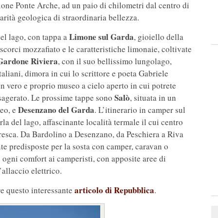
ione Ponte Arche, ad un paio di chilometri dal centro di
arità geologica di straordinaria bellezza.
Limone sul Garda
del lago, con tappa a
, gioiello della
corci mozzafiato e le caratteristiche limonaie, coltivate
Gardone Riviera
, con il suo bellissimo lungolago,
taliani, dimora in cui lo scrittore e poeta Gabriele
n vero e proprio museo a cielo aperto in cui potrete
Salò
 esagerato. Le prossime tappe sono
, situata in un
Desenzano del Garda
meo, e
. L’itinerario in camper sul
erla del lago, affascinante località termale il cui centro
oresca. Da Bardolino a Desenzano, da Peschiera a Riva
te predisposte per la sosta con camper, caravan o
 ogni comfort ai camperisti, con apposite aree di
allaccio elettrico.
articolo di Repubblica
re questo interessante
.