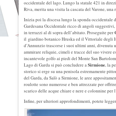
occidentale del lago. Lungo la statale 421 in direz
Riva, merita una visita la cascata del Varone, una r
Inizia poi la discesa lungo la sponda occidentale 
Gardesana Occidentale ricco di angoli suggestivi, s
in terrazzi al di sopra dell’abitato. Proseguite per
il giardino botanico Hruska ed il Vittoriale degli I
d’Annunzio trascorse i suoi ultimi anni, divenuta u
ammirare reliquie, cimeli e tracce del suo vivere
incantevole golfo ai piedi del Monte San Bartolo
Sirmione
Lago di Garda si può concludere a
, la p
storico si erge su una penisola estremamente pitt
del Garda, da Salò a Sirmione, le aree appositamen
roulotte sono numerose e ben attrezzate per offrire
scarico delle acque chiare e nere e colonnine per l’
Infine, per ulteriori approfondimenti, potete legge