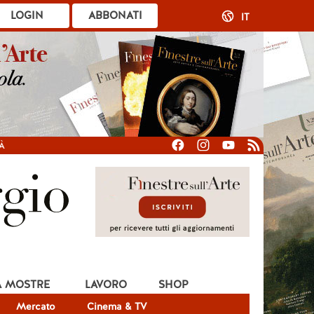
LOGIN
ABBONATI
IT
À
A MOSTRE
LAVORO
SHOP
Mercato
Cinema & TV