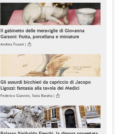
Il gabinetto delle meraviglie di Giovanna
Garzoni: frutta, porcellana e miniature
Andrea Fusani |
Gli assurdi bicchieri da capriccio di Jacopo
Ligozzi: fantasia alla tavola dei Medici
Federico Giannini, Ilaria Baratta |
Palazzo Sinibaldo Fieschi, la dimora progettata