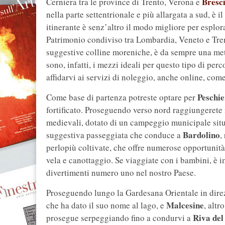
Bresc
Cerniera tra le province di Trento, Verona e
nella parte settentrionale e più allargata a sud, è 
itinerante è senz’altro il modo migliore per esplora
Patrimonio condiviso tra Lombardia, Veneto e Tren
suggestive colline moreniche, è da sempre una meta
sono, infatti, i mezzi ideali per questo tipo di per
affidarvi ai servizi di noleggio, anche online, com
Peschie
Come base di partenza potreste optare per
fortificato. Proseguendo verso nord raggiungerete 
medievali, dotato di un campeggio municipale situa
Bardolino
suggestiva passeggiata che conduce a
,
perlopiù coltivate, che offre numerose opportunità p
vela e canottaggio. Se viaggiate con i bambini, è
divertimenti numero uno nel nostro Paese.
Proseguendo lungo la Gardesana Orientale in direz
Malcesine
che ha dato il suo nome al lago, e
, altr
Riva de
prosegue serpeggiando fino a condurvi a