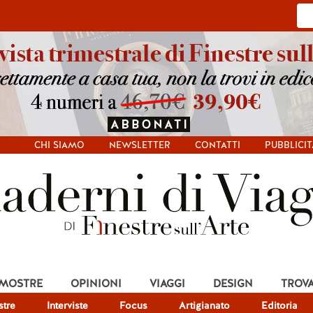
CHI SIAMO
NEWSLETTER
CONTATTI
PUBBLICIT
 MOSTRE
OPINIONI
VIAGGI
DESIGN
TROV
tre
Interviste
Focus
Artigianato
Editoria