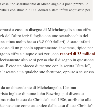
i a casa uno scarabocchio di Michelangelo a poco prezzo: lo
tie’s con stima 6-8.000 dollari è stato infatti acquistato per
disegno di Michelangelo
ortarsi a casa un
a una cifra
ork
dell’altro ieri: il foglio con uno scarabocchio del
na stima molto bassa (6-8.000 dollari), è stato infatti
 Il costo di un piccolo appartamento, insomma, tipico per
record di 23 milioni
gono cifre a cinque o sei zeri, con
ecisamente alto se si pensa che il disegno in questione
a. E cioè un blocco di marmo con la scritta “Simile”,
asciato a un qualche suo fornitore, oppure a se stesso
Cosimo
836 da un discendente di Michelangelo,
turista inglese di nome John Bowring, poi divenuto
a volta in asta da Christie’s, nel 1986, attribuito alla
conosciuto come autentico dalla casa d’aste Christie’s,