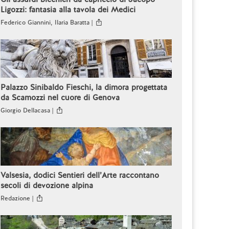
Ligozzi: fantasia alla tavola dei Medici
Federico Giannini, Ilaria Baratta |
Palazzo Sinibaldo Fieschi, la dimora progettata
da Scamozzi nel cuore di Genova
Giorgio Dellacasa |
Valsesia, dodici Sentieri dell’Arte raccontano
secoli di devozione alpina
Redazione |