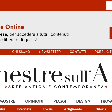
CHI SIAMO
NEWSLETTER
CONTATTI
PUBBLICIT
 MOSTRE
OPINIONI
VIAGGI
DESIGN
TROV
tre
Interviste
Focus
Artigianato
Editoria