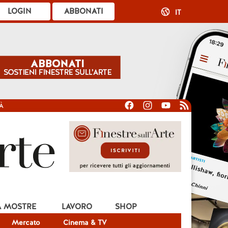
LOGIN
ABBONATI
IT
À
A MOSTRE
LAVORO
SHOP
Mercato
Cinema & TV