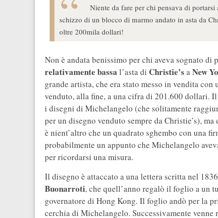
Niente da fare per chi pensava di portars
schizzo di un blocco di marmo andato in asta da Chris
oltre 200mila dollari!
Non è andata benissimo per chi aveva sognato di p
relativamente bassa
Christie’s
New Y
l’asta di
a
grande artista, che era stato messo in vendita con u
venduto, alla fine, a una cifra di 201.600 dollari.
i disegni di Michelangelo (che solitamente raggiun
per un disegno venduto sempre da Christie’s), ma d
è nient’altro che un quadrato sghembo con una firm
probabilmente un appunto che Michelangelo aveva l
per ricordarsi una misura.
Il disegno è attaccato a una lettera scritta nel 1
Buonarroti
, che quell’anno regalò il foglio a un 
governatore di Hong Kong. Il foglio andò per la prim
cerchia di Michelangelo. Successivamente venne ri