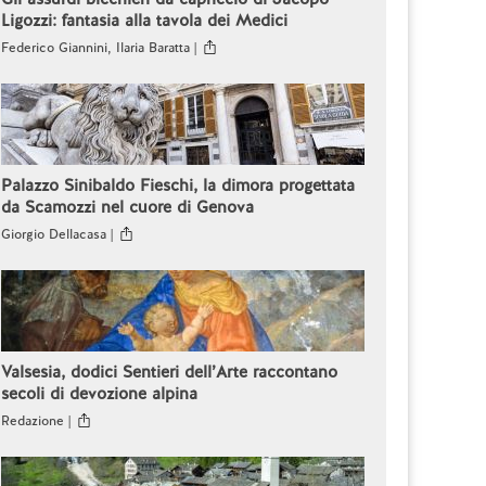
Ligozzi: fantasia alla tavola dei Medici
Federico Giannini, Ilaria Baratta |
Palazzo Sinibaldo Fieschi, la dimora progettata
da Scamozzi nel cuore di Genova
Giorgio Dellacasa |
Valsesia, dodici Sentieri dell’Arte raccontano
secoli di devozione alpina
Redazione |