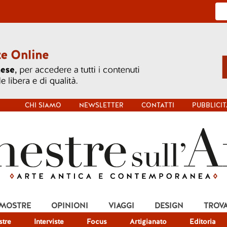
CHI SIAMO
NEWSLETTER
CONTATTI
PUBBLICIT
 MOSTRE
OPINIONI
VIAGGI
DESIGN
TROV
tre
Interviste
Focus
Artigianato
Editoria