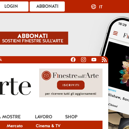
LOGIN
ABBONATI
IT
À
A MOSTRE
LAVORO
SHOP
Mercato
Cinema & TV