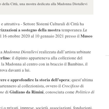
eo della Città, una mostra dedicata alla Madonna Diotallevi
e attrattiva - Settore Sistemi Culturali di Città ha
izzazioni a sostegno della mostra
temporanea
La
Museo
l 16 ottobre 2020 al 10 gennaio 2021 presso il
la
Madonna Diotallevi
realizzata dall’artista urbinate
rlino
: il dipinto apparteneva alla collezione del
a la Madonna al centro con in braccio il Bambino, il
rova davanti a lui.
ere e approfondire la storia dell’opera
; quest’ultima
rtennero al collezionista, ovvero il
Crocifisso
di
Giuliano da Rimini
ine
di
, conosciuta come
Polittico di
i o privati, imprese, società, associazioni, fondazioni,