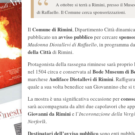
A ottobre si terrà a Rimini, presso il Mus
di Raffaello. Il Comune cerca sponsorizzazioni.
Comune di Rimini
Il
, Dipartimento Città dinamica 
avviso pubblico
sponsor
pubblicato un
per cercare
Madonna Diotallevi di Raffaello
, in programma da
della Città
di Rimini.
Protagonista della rassegna riminese sarà proprio 
Bode Museum di Be
nel 1504 circa e conservata al
Audiface Diotallevi di Rimini
marchese
. Raffigur
quale a sua volta benedice san Giovannino che si t
conosc
La mostra è una significativa occasione per
sarà accompagnata da altri due capolavori che appa
Giovanni da Rimini
e l’
Incoronazione della Verg
Norforlk
.
Destinatari dell’avviso pubblico
sono enti pubblic