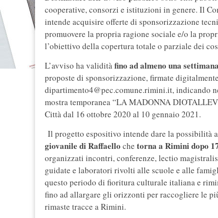
cooperative, consorzi e istituzioni in genere. Il C
intende acquisire offerte di sponsorizzazione tecnic
promuovere la propria ragione sociale e/o la prop
l’obiettivo della copertura totale o parziale dei co
fino ad almeno una settimana
L’avviso ha validità
proposte di sponsorizzazione, firmate digitalmente
dipartimento4@pec.comune.rimini.it, indicando nel
mostra temporanea “LA MADONNA DIOTALLEVI D
Città dal 16 ottobre 2020 al 10 gennaio 2021.
Il progetto espositivo intende dare la possibilità
giovanile di Raffaello
torna a Rimini dopo 1
che
organizzati incontri, conferenze, lectio magistralis,
guidate e laboratori rivolti alle scuole e alle fami
questo periodo di fioritura culturale italiana e rim
fino ad allargare gli orizzonti per raccogliere le 
rimaste tracce a Rimini.