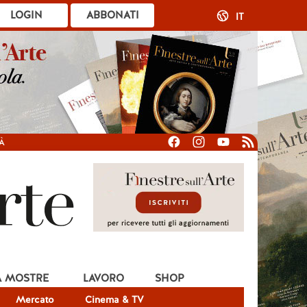
LOGIN
ABBONATI
IT
À
A MOSTRE
LAVORO
SHOP
Mercato
Cinema & TV