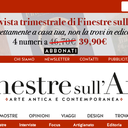
CHI SIAMO
NEWSLETTER
CONTATTI
PUBBLICIT
 MOSTRE
OPINIONI
VIAGGI
DESIGN
TROV
tre
Interviste
Focus
Artigianato
Editoria