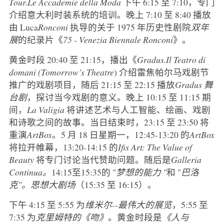
Tour.Le Accademie della Moda
下午 6:15 至 7:10，专门
介绍意大利时装系统的培训。晚上 7:10 至 8:40 播放
由 Luca
Ronconi
执导的关于 1975 年历史性剧院
双年
展
的纪录片《
75 - Venezia Biennale Ronconi
》。
黄金时段 20:40 至 21:15，播出《
Gradus.Il Teatro di
domani (Tomorrow’s Theatre
) 介绍雷焦帕尔马戏剧节
推广的戏剧项目，随后 21:15 至 22:15 播放
Gradus 舞
台剧
，探讨当今戏剧的意义。晚上 10:15 至 11:15 期
间，
La Valigia
将讲述艺术与人工智能、绘画、戏剧
和诗歌之间的故事。当日结束时，23:15 至 23:50 将
重演
ArtBox
。5 月 18 日星期一，12:45-13:20 的
ArtBox
将拉开帷幕，13:20-14:15 的
Ifis Art: The Value of
Beauty
将专门讨论当代赞助问题。随后是
Galleria
Continua。
14:15至15:35的 "
梦想的能力 "
和 "
巴洛
克"。思想大剧场
（15:35 至 16:15）。
下午 4:15 至 5:55 为
维米尔--最伟大的展览
，5:55 至
7:35 为
克里姆特的《吻》
。黄金时段是
《人与