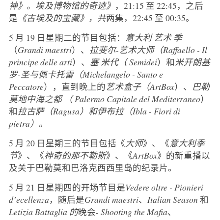
神》。埃及博物馆的奇迹》
，21:15 至 22:45，之后
是
《古埃及的宝藏》，共
两集，22:45 至 00:35。
5 月 19 日星期二的节目包括：
意大利
艺术
季
（
Grandi maestri
）、
拉斐尔-艺术大师（Raffaello - Il
principe delle arti
）、
塞
米代（
Semidei
）和
米开朗基
罗-圣与佩卡托雷（Michelangelo
-
Santo e
Peccatore
），直到晚上的
艺术盒子（ArtBox
）、
巴勒
莫地中海之都
（
Palermo Capitale del Mediterraneo
）
和
拉古萨（Ragusa）和伊布拉（Ibla - Fiori di
pietra）。
5 月 20 日星期三的节目包括《
大师
》、《
意大利季
节
》、《
神奇的那不勒斯
》、《
ArtBox
》的新重播以
及关于巴勒莫和巴洛克西西里岛的纪录片。
5 月 21 日星期四的开场节目是
Vedere oltre - Pionieri
d’ecellenza
，随后是
Grandi maestri
、
Italian Season
和
Letizia Battaglia 的
晚会
- Shooting the Mafia
、