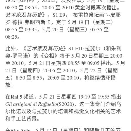
08:50 至 08:55，20:05 至 20:10 黄金时段再次播出。
艺术家及其历史
》，S1 E9，“布雷拉祭坛画”--皮耶
罗-德拉-弗朗西斯卡，定于 5 月 19 日（星期二）
08:55 至 09:35，5 月 20 日（星期三）07:35 至
08:25。
此外，《
艺术家及其历史
》S1 E10 拉斐尔（和朱利
奥-罗马诺）的《变相》将于 5 月 20 日星期三 20:00
至 20:10，5 月 21 日星期四 08:55 至 09:05 播出。5 月
21 日（星期四）20:05 至 20:10，5 月 22 日（星期
五）8:50 至 8:55，20:05 至 20:10，将继续循环播
放。
Rai 5
在
频道，5 月 21 日星期四 19:19 至 19:55 播出
Gli artigiani di Raffaello
(S2020)，这一集专门介绍乌
尔比诺以及与拉斐尔的培训和视觉文化相关的艺术
和手工艺背景。
Sky
Arte
在
，5 月 17 日（星期日）和随后几天的节