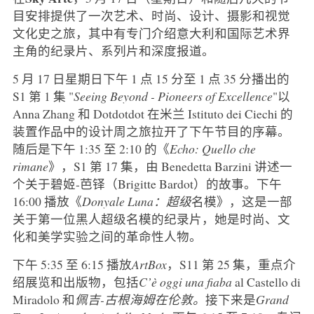
目安排提供了一次艺术、时尚、设计、摄影和视觉
文化史之旅，其中有专门介绍意大利和国际艺术界
主角的纪录片、系列片和深度报道。
5 月 17 日星期日下午 1 点 15 分至 1 点 35 分播出的
S1 第 1 集 "
Seeing Beyond - Pioneers of Excellence
"以
Anna Zhang 和 Dotdotdot 在米兰 Istituto dei Ciechi 的
装置作品中的设计周之旅拉开了下午节目的序幕。
随后是下午 1:35 至 2:10 的《
Echo: Quello che
rimane
》，S1 第 17 集，由 Benedetta Barzini 讲述一
个关于碧姬-芭铎（Brigitte Bardot）的故事。下午
16:00 播放《
Donyale Luna：超级
名模》，这是一部
关于第一位黑人超级名模的纪录片，她是时尚、文
化和美学实验之间的革命性人物。
下午 5:35 至 6:15 播放
ArtBox
，S11 第 25 集，重点介
绍展览和出版物，包括
C’è oggi una fiaba
al Castello di
Miradolo 和
佩吉-古根海姆在伦敦。
接下来是
Grand