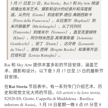
5 月 17 日至 23 日，Rai Storia、Rai 5 和 Sky Arte 频道
将播出有关艺术、摄影和设计的纪录片和深度报
道。从乔托（Giotto）到皮耶罗-德拉-弗朗西斯卡
（Piero della Francesca），从拉斐尔（Raphael）到
米开朗基罗（Michelangelo），从丁托列托
（Tintoretto）到维米尔（Vermeer），直至克里姆特
（Klimt）、阿尔特米西亚-真蒂莱斯基（Artemisia
Gentileschi）、但丁（Dante）、达芬奇（Leonardo
da Vinci）、碧姬-芭铎（Brigitte Bardot）和莱蒂齐亚-
巴塔利亚（Letizia Battaglia）。
Rai 和 Sky Arte 提供丰富多彩的节目安排，涵盖艺
术、摄影和设计。以下是 5 月 17 日至 23 日的最新节
目安排。
Rai
Storia
在
节目表中，有一系列专门介绍艺术、历
史和视觉文化大师的节目。
Gli artisti e la loro storia
,
S2026 E8, Giotto, Cappella di Maddalena - Basilica
inferiore di Assisi，5 月 18 日星期一晚 8 点 05 分至 8