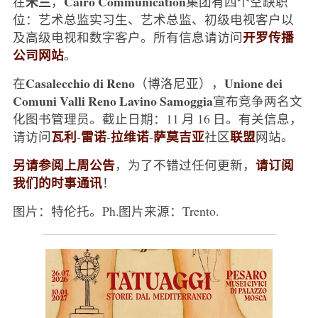
米兰
Cairo Communication
在
，
集团有四个空缺职
位：艺术总监实习生、艺术总监、初级电视客户以
开罗传播
及高级电视和数字客户。所有信息请访问
公司网站
。
Casalecchio di Reno
Unione dei
在
（博洛尼亚），
Comuni Valli Reno Lavino Samoggia
宣布竞争两名文
化图书管理员。截止日期：11 月 16 日。有关信息，
瓦利
雷诺
拉维诺
萨莫吉亚
联盟
请访问
-
-
-
社区
网站。
另请参阅上周公告
请订阅
，为了不错过任何更新，
我们的时事通讯
！
图片：特伦托。Ph.图片来源：Trento.