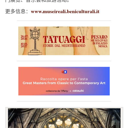
www.museireali.beniculturali.it
更多信息：