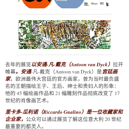
去年的展览
以安通-凡-戴克（Antoon van Dyck）
拉开
帷幕
。安通
-凡-戴克（Antoon van Dyck）是
宫廷画
家
，欧洲最伟大宫廷的官方画家，曾为当时最负盛
名的王朝描绘王子、王后、绅士和贵妇人的形象：
他的 45 幅绘画作品和 21 幅雕刻作品彻底改变了 17
世纪的肖像画艺术。
里卡多-瓜利诺（Riccardo Gualino）是一位收藏家和
企业家，
公众可以通过展览了解这位意大利 20 世纪
最重要的都灵人。