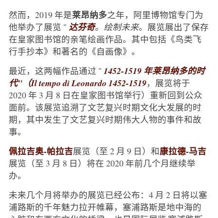
莱昂纳多
然而，2019 年是
之年，阿里博物馆专门为
他举办了展览 "
达芬奇
。绘制未来
。展览展出了保存
在皇家图书馆的亲笔绘画作品。其中包括《鸟类飞
行手抄本》和著名的《自画像》。
最近，这两幅作品通过 "
1452-1519 年莱昂纳多的时
代"（Il tempo di Leonardo 1452-1519
，展览将于
2020 年 3 月 8 日在皇家图书馆举行）重新回到公众
面前。该展览追溯了文艺复兴时期文化大发展的时
期，其中发生了文艺复兴时期伟大人物的事件和故
事。
佩拉吉奥-帕拉吉
康拉德-马吉
展览（至 2 月 9 日）和
展览（至 3 月 8 日）将在 2020 年前几个月继续举
办。
未来几个月将举办的展览已经公布：4 月 2 日将以塞
浦路斯的千年魅力拉开帷幕，塞浦路斯是地中海的