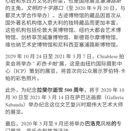
心脏和东西方文化的桥梁，也是国际展览
塞浦路斯
的主角
。文明的十字路口
（至 2020 年 9 月 20 日，与
都灵大学合作举办）。古迹博物馆的藏品因首次从
国外著名机构借入意大利的独特藏品而更加丰富，
这些机构包括伦敦大英博物馆、纽约大都会艺术博
物馆、剑桥菲茨威廉博物馆、斯德哥尔摩博物馆、
维也纳艺术史博物馆和尼科西亚塞浦路斯博物馆。
2029 年 10 月 24 日至 2021 年 3 月 7 日，Chiablese 拍
卖会将举办 "
彩色卡帕
"展，这是由纽约国际摄影中
心（ICP）策划的展览，将首次向公众展示罗伯特-卡
帕的彩色照片。
拉斐尔逝世 500 周年
此外，为纪念
，将于 2020 年 10
月 30 日至 2021 年 3 月 14 日在萨巴达画廊（Galleria
Sabauda）举办纪念这位文艺复兴时期伟大艺术大师
的展览。
巴洛克
的
最后，2020 年 3 月至 9 月还将举办
风格
专
门展览、音乐会和旅游活动。