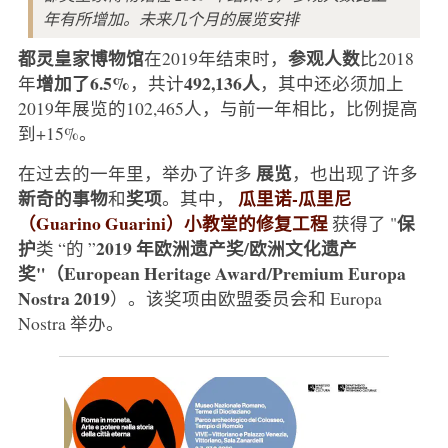
年有所增加。未来几个月的展览安排
都灵皇家博物馆
参观人数
在2019年结束时，
比2018
增加了6.5%
492,136人
年
，共计
，其中还必须加上
2019年展览的102,465人，与前一年相比，比例提高
到+15%。
展览
在过去的一年里，举办了许多
，也出现了许多
新奇的事物
奖项
瓜里诺-瓜里尼
和
。其中，
（Guarino Guarini）小教堂的
修复工程
保
获得了 "
护
2019 年欧洲遗产奖/欧洲文化遗产
类 “的 ”
奖"（European Heritage Award/Premium Europa
Nostra 2019
）。该奖项由欧盟委员会和 Europa
Nostra 举办。