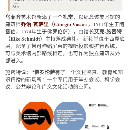
厅。
乌菲齐
礼堂
美术馆新添了一个
，以纪念该美术馆的
乔治-瓦萨里
（
Giorgio Vasari
建筑师
，1511年生于阿
艾克-施密特
雷佐，1574年生于佛罗伦萨），由馆长
（Eike Schmidt
）主持落成典礼。 新礼堂位于西翼底
层，配备了带可伸缩屏幕的视听投影和扩音系统，
可与美术馆内部路线相连，也可作为独立建筑从外
部进入。
"佛罗伦萨
施密特说：
有了一个文化鉴赏、教育和知
识传播的新场所：一个专门用于举办会议、科学会
议、公共辩论和广义文化活动的空间。